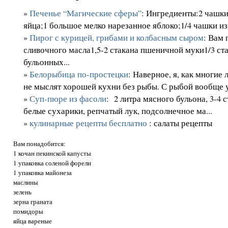
»
Печенье “Магические сферы”
: Ингредиенты:2 чашки
яйца;1 большое мелко нарезанное яблоко;1/4 чашки изю
»
Пирог с курицей, грибами и колбасным сыром
: Вам 
сливочного масла1,5-2 стакана пшеничной муки1/3 ст
бульонных...
»
Белорыбица по-простецки
: Наверное, я, как многие
не мыслят хорошей кухни без рыбы. С рыбой вообще у
»
Суп-пюре из фасоли
: 2 литра мясного бульона, 3-4 
белые сухарики, репчатый лук, подсолнечное ма...
»
кулинарные рецепты бесплатно
: салаты рецепты
Вам понадобится:
1 кочан пекинской капусты
1 упаковка соленой форели
1 упаковка майонеза
маслины
зелень
зерна граната
помидоры
яйца вареные