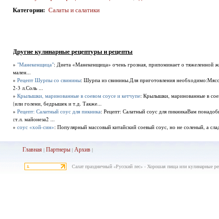
Категории
:
Салаты и салатики
Другие кулинарные рецептуры и рецепты
»
"Манекенщица"
: Диета «Манекенщица» очень грозная, припоминает о тяжеленной ж
мален...
»
Рецепт Шурпы со свинины
: Шурпа из свинины.Для приготовления необходимо:Мясо
2-3 л.Соль ...
»
Крылышки, маринованные в соевом соусе и кетчупе
: Крылышки, маринованные в со
(или голени, бедрышек и т.д. Также...
»
Рецепт: Салатный соус для пикника
: Рецепт: Салатный соус для пикникаВам понадоб
ст.л. майонеза2 ...
»
соус «хой-син»
: Популярный массовый китайский соевый соус, но не соленый, а слад
Главная
Партнеры
Архив
|
|
|
Салат праздничный «Русский лес» - Хорошая пища или кулинарные ре