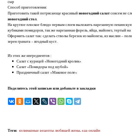
сыр
Способ приготовления:
новогодний салат
Приготовить такой потрясающе красивый
совсем не с
новогодний стол
.
На круглое плоское блюдо первым слоем выложить нарезанную пекинскую
кубиками помидоров, так же нарезанная форель, яйца, майонез, тертый на 
Оформить салат так: сделать стволы березок из майонеза, из маслин – поло
зерен граната – ягодный куст.
Из этих же ингредиентов :
Салат с курицей «Новогодний кролик»
Салат «Помидоры под шубой»
Праздничный салат «Маковое поле»
Поделитесь этой записью или добавьте в закладки
Теги
:
кулинарные рецепты любящей жены
,
еда онлайн