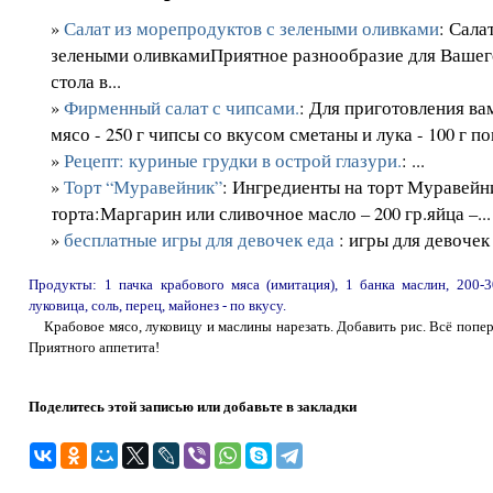
»
Салат из морепродуктов с зелеными оливками
: Сала
зелеными оливкамиПриятное разнообразие для Вашег
стола в...
»
Фирменный салат с чипсами.
: Для приготовления в
мясо - 250 г чипсы со вкусом сметаны и лука - 100 г п
»
Рецепт: куриные грудки в острой глазури.
: ...
»
Торт “Муравейник”
: Ингредиенты на торт Муравейн
торта:Маргарин или сливочное масло – 200 гр.яйца –...
»
бесплатные игры для девочек еда
: игры для девочек
Продукты: 1 пачка крабового мяса (имитация), 1 банка маслин, 200-3
луковица, соль, перец, майонез - по вкусу.
Крабовое мясо, луковицу и маслины нарезать. Добавить рис. Всё поперч
Приятного аппетита!
Поделитесь этой записью или добавьте в закладки