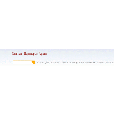
Главная
Партнеры
Архив
|
|
|
Салат "Для Наташи" - Хорошая пища или кулинарные рецепты от А д