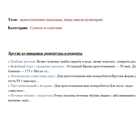
Теги
:
приготовление шашлыка
,
игры школа кулинарии
Категории
:
Салаты и салатики
Другие кулинарные рецептуры и рецепты
»
Грибные котлеты
: Белые сушеные грибы сварить в воде, мелко порезать, отварить ри
»
Кофейный торт с грецкими орехами.
: 10 порций Время приготовления — 50 мин. Д
блинная — 175 г Масло сл...
»
Апельсиново-сливочныи торт.
: Для приготовления вам понадобится:Круглая форма д
теста:50 г маргари...
»
Торт шоколадный с ягодами.
: Для приготовления вам понадобится:Для теста: мука - 1
сливочное...
»
Печеные яблоки с творогом
: Очень полезны печеные яблоки людям с заболеваниями
матерям, мале...