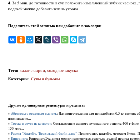
4.
За 5 мин. до готовности в суп положить измельченный зубчик чеснока, г
подачей можно добавить зелень укропа.
Поделитесь этой записью или добавьте в закладки
Теги
:
салат с сыром
,
холодное закуска
Категории
:
Супы и бульоны
Другие кулинарные рецептуры и рецепты
»
Абрикосы с ореховым сырком.
: Для приготовления вам понадобится:0,5 кг свежих 
плесневелого...
»
Треска в соусе из креветок
: Составляющие данного кулинарного рецепта:400 г филе т
150 мл о...
»
Рецепт "Коктейль "Бразильский брэйк-данс"
: Приготовить коктейль методом бленд. По
»
Кинодиета
: КинодиетаЭта диета может применяться довольно долгий период времени