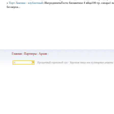
»
Торт Лакомка - клубничный
: ИнгредиентыТесто бисквитное 4 яйца100 гр. сахара1 п
без верха...
Главная
Партнеры
Архив
|
|
|
Прозрачный гороховый суп - Хорошая пища или кулинарные рецепты 