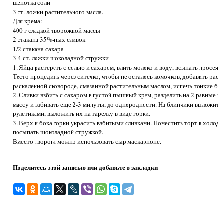
шепотка соли
3 ст. ложки растительного масла.
Для крема:
400 г сладкой творожной массы
2 стакана 35%-ных сливок
1/2 стакана сахара
3-4 ст. ложки шоколадной стружки
1. Яйца растереть с солью и сахаром, влить молоко и воду, всыпать просея
Тесто процедить через ситечко, чтобы не осталось комочков, добавить ра
раскаленной сковороде, смазанной растительным маслом, испечь тонкие 
2. Сливки взбить с сахаром в густой пышный крем, разделить на 2 равны
массу и взбивать еще 2-3 минуты, до однородности. На блинчики выложи
рулетиками, выложить их на тарелку в виде горки.
3. Верх и бока горки украсить взбитыми сливками. Поместить торт в холо
посыпать шоколадной стружкой.
Вместо творога можно использовать сыр маскарпоне.
Поделитесь этой записью или добавьте в закладки