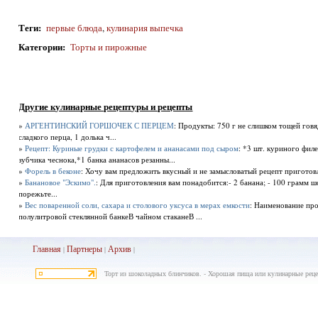
Теги
:
первые блюда
,
кулинария выпечка
Категории
:
Торты и пирожные
Другие кулинарные рецептуры и рецепты
»
АРГЕНТИНСКИЙ ГОРШОЧЕК С ПЕРЦЕМ
: Продукты: 750 г не слишком тощей говя
сладкого перца, 1 долька ч...
»
Рецепт: Куриные грудки с картофелем и ананасами под сыром
: *3 шт. куриного филе
зубчика чеснока,*1 банка ананасов резанны...
»
Форель в беконе
: Хочу вам предложить вкусный и не замысловатый рецепт приготовле
»
Банановое "Эскимо".
: Для приготовления вам понадобится:- 2 банана; - 100 грамм шо
порежьте...
»
Вес поваренной соли, сахара и столового уксуса в мерах емкости
: Наименование про
полулитровой стеклянной банкеВ чайном стаканеВ ...
Главная
Партнеры
Архив
|
|
|
Торт из шоколадных блинчиков. - Хорошая пища или кулинарные реце