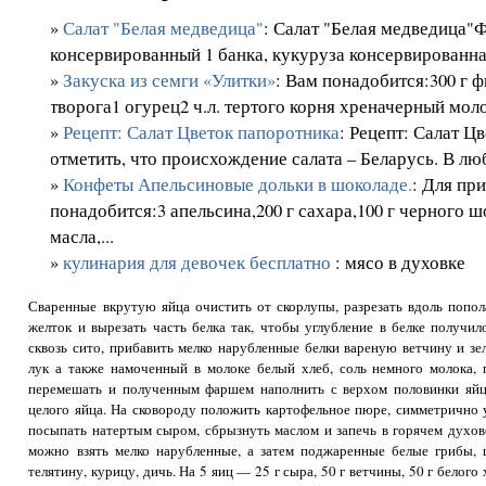
»
Салат "Белая медведица"
: Салат "Белая медведица"Ф
консервированный 1 банка, кукуруза консервированная
»
Закуска из семги «Улитки»
: Вам понадобится:300 г ф
творога1 огурец2 ч.л. тертого корня хреначерный моло
»
Рецепт: Салат Цветок папоротника
: Рецепт: Салат 
отметить, что происхождение салата – Беларусь. В люб
»
Конфеты Апельсиновые дольки в шоколаде.
: Для пр
понадобится:3 апельсина,200 г сахара,100 г черного ш
масла,...
»
кулинария для девочек бесплатно
: мясо в духовке
Сваренные вкрутую яйца очистить от скорлупы, раз­резать вдоль попол
желток и вырезать часть белка так, чтобы углуб­ление в белке получил
сквозь сито, прибавить мелко нарубленные бел­ки вареную ветчину и з
лук а также намоченный в молоке белый хлеб, соль немного молока, 
перемешать и полученным фаршем наполнить с верхом половинки яйц
целого яйца. На сковороду положить картофельное пюре, сим­метрично
посы­пать натертым сыром, сбрызнуть маслом и запечь в го­рячем дух
можно взять мелко на­рубленные, а затем поджаренные белые грибы,
телятину, курицу, дичь. На 5 яиц — 25 г сыра, 50 г ветчины, 50 г белого х