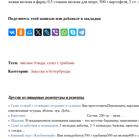
ложки молока в фарш, 0,5 стакана моло­ка для пюре, 500 г картофеля, 2 ст.
Поделитесь этой записью или добавьте в закладки
Теги
:
мясные блюда
,
салат с грибами
Категории
:
Закуски и бутерброды
Другие кулинарные рецептуры и рецепты
»
Салат острый с солеными огурцами и сельдью
: Как приготовитьПеремешать нарезан
измельченные огурцы, яблоки, лук. Доба...
»
Блинчики
: Состав: 200 гр. - мука ...
»
Шашлык
: В традиционном понимании шашлык – это кусочки баранины, нанизанные н
»
Салат из кабачков и помидоров
: 2 молодых кабачка, 2-3 помидора, базилик, щепотка
л. сахара,...
»
Блинный торт «Клубничный»
: Вам понадобится:700 г клубники500 мл молока400 г