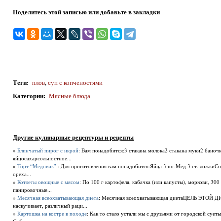
Поделитесь этой записью или добавьте в закладки
Теги
:
плов
,
суп с копченостями
Категории
:
Мясные блюда
Другие кулинарные рецептуры и рецепты
»
Блинчатый пирог с икрой
: Вам понадобится:3 стакана молока2 стакана муки2 баноч
яйцосахарсольпостное...
»
Торт “Медовик”.
: Для приготовления вам понадобится:Яйца 3 шт.Мед 3 ст. ложкиСо
ореха...
»
Котлеты овощные с мясом
: По 100 г картофеля, кабачка (или капусты), моркови, 300 г
панировочные...
»
Месячная всеохватывающая диета
: Месячная всеохватывающая диетаЦЕЛЬ ЭТОЙ ДИ
наскучивает, различный раци...
»
Картошка на костре в походе
: Как то стало устали мы с друзьями от городской суе