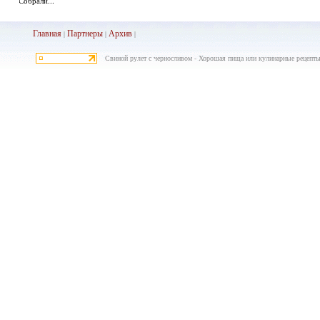
Собрали...
Главная
Партнеры
Архив
|
|
|
Свиной рулет с черносливом - Хорошая пища или кулинарные рецепты