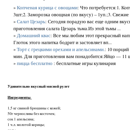
»
Копченая курица с овощами
: Что потребуется:1. Коп
3шт;2. Заморозка овощная (по вкусу) – 1уп.;3. Свежие 
»
Салат Цезарь
: Сегодня порадую вас еще одним вкус
приготовления салата Цезарь тьма.Из этой тьмы ...
»
Домашний квас
: Все мы любим этот прекрасный напи
Глоток этого напитка бодрит и застовляет вп...
»
Торт с грецкими орехами и апельсинами.
: 10 порци
мин. Для приготовления вам понадобится:Яйцо — 11 шт
»
пицца бесплатно
: бесплатные игры кулинария
Удивительно вкусный мясной рулет
Ингредиенты
1,5 кг свиной брюшины с кожей;
50г чернослива без косточек;
сок 1 апельсина;
1 ч.л. молотой корицы;