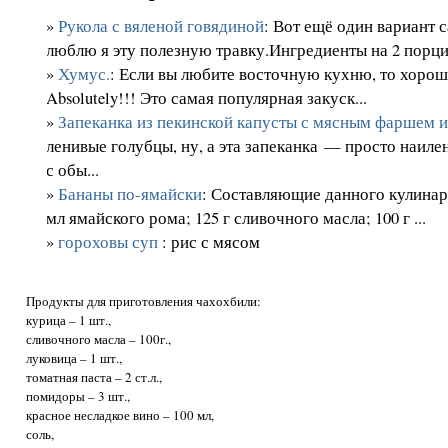
»
Рукола с вяленой говядиной
: Вот ещё один вариант 
люблю я эту полезную травку.Ингредиенты на 2 порци
»
Хумус.
: Если вы любите восточную кухню, то хорошо
Absolutely!!! Это самая популярная закуск...
»
Запеканка из пекинской капусты с мясным фаршем 
ленивые голубцы, ну, а эта запеканка — просто наил
с обы...
»
Бананы по-ямайски
: Составляющие данного кулинарн
мл ямайского рома; 125 г сливочного масла; 100 г ...
»
гороховы суп
: рис с мясом
Продукты для приготовления чахохбили:
курица – 1 шт.,
сливочного масла – 100г.,
луковица – 1 шт.,
томатная паста – 2 ст.л.,
помидоры – 3 шт.,
красное несладкое вино – 100 мл,
соль,