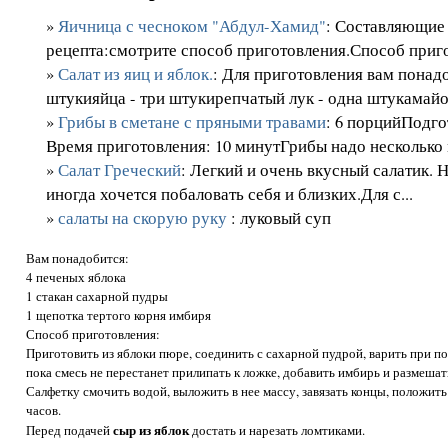
»
Яичница с чесноком "Абдул-Хамид"
: Составляющие
рецепта:смотрите способ приготовления.Способ приго
»
Салат из яиц и яблок.
: Для приготовления вам понадо
штукияйца - три штукирепчатый лук - одна штукамайоне
»
Грибы в сметане с пряными травами
: 6 порцийПодго
Время приготовления: 10 минутГрибы надо несколько м
»
Салат Греческий
: Легкий и очень вкусный салатик. 
иногда хочется побаловать себя и близких.Для с...
»
салаты на скорую руку
: луковый суп
Вам понадобится:
4 печеных яблока
1 стакан сахарной пудры
1 щепотка тертого корня имбиря
Способ приготовления:
Приготовить из яблоки пюре, соединить с сахарной пудрой, варить при п
пока смесь не перестанет прилипать к ложке, добавить имбирь и размешат
Салфетку смочить водой, выложить в нее массу, завязать концы, положить 
часов.
сыр из яблок
Перед подачей
достать и нарезать ломтиками.