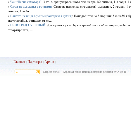
»
Чай “Песня самовара”
: 3 ст. л. гранулированного чая, цедра 1/2 лимона, 1 л воды, 1
»
Салат из цыпленка с грушами
: Салат из цыпленка с грушами1 цыпленок, 2 груши, 1 с
лимона, 1 чайн...
»
Паштет из яиц и брынзы (болгарская кухня)
: Понадобится:на 3 порции: 3 яйца50 г
вкрутую яйца, очищаем от ск...
»
ВИНОГРАД СУШЕНЫЙ
: Для сушки нужно брать зрелый плотный виноград любого
отсортировать, ...
Главная
Партнеры
Архив
|
|
|
Сыр из яблок - Хорошая пища или кулинарные рецепты от А до Я