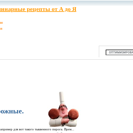
инарные рецепты от А до Я
ии
ия
рожные.
апример для вот такого тыквенного пирога. Врем...