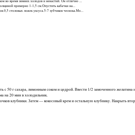
ом во время зимних холодов и ненастий. Он отлично ...
олщиной примерно 1-1,5 см.Опустить кабачки на...
ов.0,5 столовых ложек уксуса.5-7 зубчиков чеснока.Мо...
ть с 50 г сахара, лимонным соком и цедрой. Ввести 1/2 замоченного желатина и
ма на 20 мин в холодильник.
сочков клубники. Затем — кокосовый крем и остальную клубнику. Накрыть вто