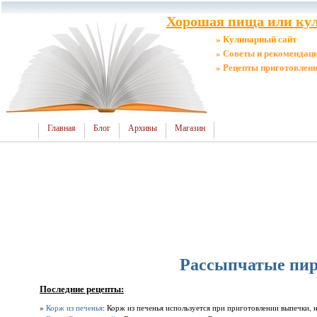
Хорошая пища или кул
» Кулинарный сайт
» Советы и рекомендац
» Рецепты приготовлен
Главная
Блог
Архивы
Магазин
Рассыпчатые пи
Последние рецепты:
»
Корж из печенья
: Корж из печенья используется при приготовлении выпечки, н