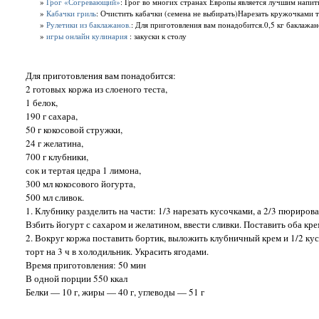
»
Грог «Согревающий»
: Грог во многих странах Европы является лучшим напитк
»
Кабачки гриль
: Очистить кабачки (семена не выбирать)Нарезать кружочками т
»
Рулетики из баклажанов.
: Для приготовления вам понадобится.0,5 кг баклажан
»
игры онлайн кулинария
: закуски к столу
Для приготовления вам понадобится:
2 готовых коржа из слоеного теста,
1 белок,
190 г сахара,
50 г кокосовой стружки,
24 г желатина,
700 г клубники,
сок и тертая цедра 1 лимона,
300 мл кокосового йогурта,
500 мл сливок.
1. Клубнику разделить на части: 1/3 нарезать кусочками, а 2/3 пюрирова
Взбить йогурт с сахаром и желатином, ввести сливки. Поставить оба кре
2. Вокруг коржа поставить бортик, выложить клубничный крем и 1/2 ку
торт на 3 ч в холодильник. Украсить ягодами.
Время приготовления: 50 мин
В одной порции 550 ккал
Белки — 10 г, жиры — 40 г, углеводы — 51 г