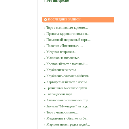
» Это интересно
ПОСЛЕДНИЕ ЗАПИСИ
» Торт с малиновым кремом...
» Правила здорового питания...
» Пикантный творожный торт....
» Палочки «Пикантные»....
» Медовая коврижка....
» Малиновые пирожные....
» Кремовый торт с малиной....
» Клубничные эклеры....
» Клубнично-сливочный бискв...
» Картофельный торт с лесны...
» Гречишный бисквит с брусн...
» Голландский торт....
» Апельсиново-сливочныи тор...
» Закуска “Мужицкая” на под...
» Торт с черносливом....
» Медальоны в обертке из бе...
» Маринованная грудка индей...