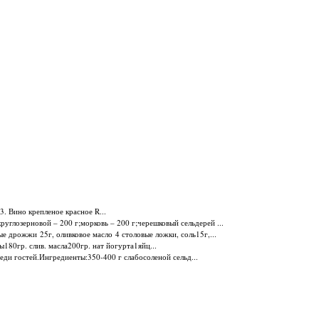
3. Вино крепленое красное R...
руглозерновой – 200 г;морковь – 200 г;черешковый сельдерей ...
ные дрожжи 25г, оливковое масло 4 столовые ложки, соль15г,...
ы180гр. слив. масла200гр. нат йогурта1яйц...
реди гостей.Ингредиенты:350-400 г слабосоленой сельд...