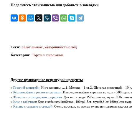
Поделитесь этой записью или добавьте в закладки
Теги
:
салат ананас
,
калорийность блюд
Категории
:
Торты и пирожные
Другие кулинарные рецептуры и рецепты
»
Горячий шоковейн
: Ингредиенты: ....1. Молоко – 1 ст.2. Шоколад молочный – 10 г.
»
Куриное филе с рисом и овощами
: Ингредиентыфиле куриных грудок – 500 г;рис к
»
Фокачча с помидорами и орегано
: Для теста: вода 350мл теплая, мука 600г, пив
»
Кекс с кабачком
: Кекс с кабачком1кабачок -400гр1,5ст. муки0,8 ст(160гр)сах пудр
»
Канапе с сельдью и свеклой
: Очень простая, но всегда очень популярная закуска с