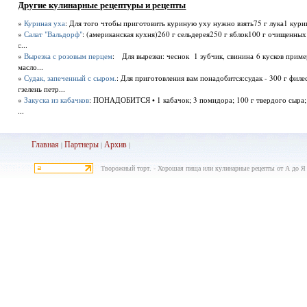
Другие кулинарные рецептуры и рецепты
»
Куриная уха
: Для того чтобы приготовить куриную уху нужно взять75 г лука1 куриц
»
Салат "Вальдорф"
: (американская кухня)260 г сельдерея250 г яблок100 г очищенных
с...
»
Вырезка с розовым перцем
: Для вырезки: чеснок 1 зубчик, свинина 6 кусков приме
масло...
»
Судак, запеченный с сыром.
: Для приготовления вам понадобится:судак - 300 г филе
гзелень петр...
»
Закуска из кабачков
: ПОНАДОБИТСЯ • 1 кабачок; 3 поми­дора; 100 г твердого сыра; 
...
Главная
Партнеры
Архив
|
|
|
Творожный торт. - Хорошая пища или кулинарные рецепты от А до Я