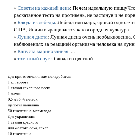
»
Советы на каждый день
: Печем идеальную пиццуЧт
раскатанное тесто на противень, не растянув и не порва
»
Блюда из лебеды
: Лебеда или марь, яровой однолетн
США, Индии выращивается как огородная культура. ..
»
Лунная диета
: Лунная диена очень необыкновенна. 
наблюдениях за реакцией организма человека на лунны
»
Капуста маринованная
: ...
»
томатный соус
: блюда из цветной
Для приготовления вам понадобится:
1 кг творога
1 стакан сахарного песка
1 лимон
0,5 л 35 % сливок
щепотка ванилина
50 г желатина, мармелада
Для украшения:
1 стакан красного
или желтого сока, сахар
10 г желатина