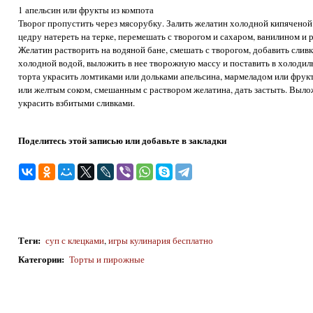
1 апельсин или фрукты из компота
Творог пропустить через мясорубку. Залить желатин холодной кипячено
цедру натереть на терке, перемешать с творогом и сахаром, ванилином и
Желатин растворить на водяной бане, смешать с творогом, добавить слив
холодной водой, выложить в нее творожную массу и поставить в холодил
торта украсить ломтиками или дольками апельсина, мармеладом или фрук
или желтым соком, смешанным с раствором желатина, дать застыть. Выло
украсить взбитыми сливками.
Поделитесь этой записью или добавьте в закладки
Теги
:
суп с клецками
,
игры кулинария бесплатно
Категории
:
Торты и пирожные