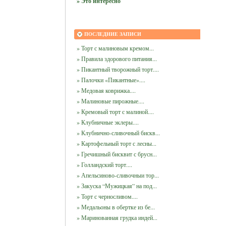
» Это интересно
ПОСЛЕДНИЕ ЗАПИСИ
» Торт с малиновым кремом...
» Правила здорового питания...
» Пикантный творожный торт....
» Палочки «Пикантные»....
» Медовая коврижка....
» Малиновые пирожные....
» Кремовый торт с малиной....
» Клубничные эклеры....
» Клубнично-сливочный бискв...
» Картофельный торт с лесны...
» Гречишный бисквит с брусн...
» Голландский торт....
» Апельсиново-сливочныи тор...
» Закуска “Мужицкая” на под...
» Торт с черносливом....
» Медальоны в обертке из бе...
» Маринованная грудка индей...