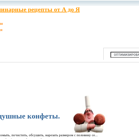
инарные рецепты от А до Я
ии
ия
здушные конфеты.
омыть, почистить, обсушить, нарезать размером с половину се...