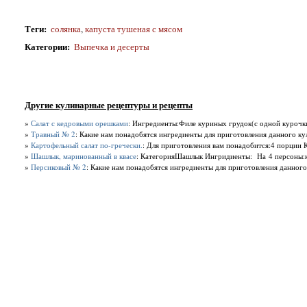
Теги
:
солянка
,
капуста тушеная с мясом
Категории
:
Выпечка и десерты
Другие кулинарные рецептуры и рецепты
»
Салат с кедровыми орешками
: Ингредиенты:Филе куриных грудок(с одной курочки 
»
Травный № 2
: Какие нам понадобятся ингредиенты для приготовления данного ку
»
Картофельный салат по-гречески.
: Для приготовления вам понадобится:4 порции 
»
Шашлык, маринованный в квасе
: КатегорияШашлык Ингридиенты: На 4 персоны:кв
»
Персиковый № 2
: Какие нам понадобятся ингредиенты для приготовления данного