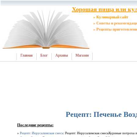
Хорошая пища или кул
» Кулинарный сайт
» Советы и рекомендац
» Рецепты приготовлен
Главная
Блог
Архивы
Магазин
Рецепт: Печенье Во
Последние рецепты:
»
Рецепт: Иерусалимская смесь
: Рецепт: Иерусалимская смесьКуриные потроха п