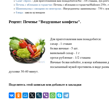
»
Салат «Бриз».
: Для приготовления вам понадобится:Рис –3/4 стакана, лук репч
»
Печень с яблоками в горшочке
: Печень с яблоками в горшочкеМайонез 250г, гов
»
Шампиньоны с овощами по-венгерски.
: Ингредиенты: шампиньоны - 750 г.луко
»
блюда
: школа кулинарии
Рецепт: Печенье "Воздушные конфеты".
Для приготовления вам понадобится:
сахар - 1 стакан
белки яичные - 5 шт.
ванильный сахар - 1 г
орехи рубленые - 1/2 стакана
Яичные белки взбейте, в конце взбивания
посыпанный мукой противень в виде разн
духовке 30-40 минут.
Поделитесь этой записью или добавьте в закладки