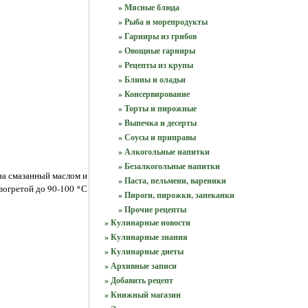
» Мясные блюда
» Рыба и морепродукты
» Гарниры из грибов
» Овощные гарниры
» Рецепты из крупы
» Блины и оладьи
» Консервирование
» Торты и пирожные
» Выпечка и десерты
» Соусы и приправы
» Алкогольные напитки
» Безалкогольные напитки
на смазанный маслом и
» Паста, пельмени, вареники
зогретой до 90-100 *С
» Пироги, пирожки, запеканки
» Прочие рецепты
» Кулинарные новости
» Кулинарные знания
» Кулинарные диеты
» Архивные записи
» Добавить рецепт
» Книжный магазин