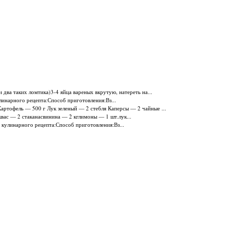
два таких ломтика)3-4 яйца вареных вкрутую, натереть на...
линарного рецепта:Способ приготовления:Вз...
Картофель — 500 г Лук зеленый — 2 стебля Каперсы — 2 чайные ...
ас — 2 стаканасвинина — 2 кглимоны — 1 шт.лук...
 кулинарного рецепта:Способ приготовления:Вз...