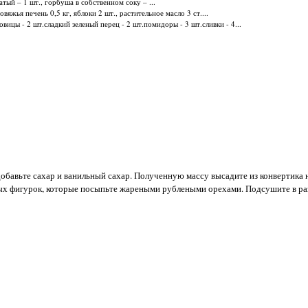
атый – 1 шт., горбуша в собственном соку – ...
яжья печень 0,5 кг, яблоки 2 шт., растительное масло 3 ст....
вицы - 2 шт.сладкий зеленый перец - 2 шт.помидоры - 3 шт.сливки - 4...
 добавьте сахар и ванильный сахар. Полученную массу высадите из конвертика 
ых фигурок, которые посыпьте жареными рублеными орехами. Подсушите в ра