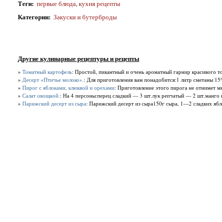
Теги
:
первые блюда
,
кухня рецепты
Категории
:
Закуски и бутерброды
Другие кулинарные рецептуры и рецепты
»
Томатный картофель
: Простой, пикантный и очень ароматный гарнир красивого то
»
Десерт «Птичье молоко».
: Для приготовления вам понадобится:1 литр сметаны 15
»
Пирог с яблоками, клюквой и орехами
: Приготовление этого пирога не отнимет мн
»
Салат овощной.
: На 4 персоны:перец сладкий — 3 шт.лук репчатый — 2 шт.манго 
»
Парижский десерт из сыра
: Парижский десерт из сыра150г сыра, 1—2 сладких яблок