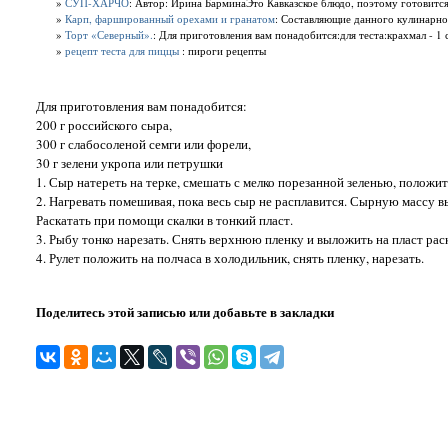
»
СУП-ХАРЧО
: Автор: Ирина БарминаЭто Кавказское блюдо, поэтому готовится
»
Карп, фаршированный орехами и гранатом
: Составляющие данного кулинарног
»
Торт «Северный».
: Для приготовления вам понадобится:для теста:крахмал - 1 
»
рецепт теста для пиццы
: пироги рецепты
Для приготовления вам понадобится:
200 г российского сыра,
300 г слабосоленой семги или форели,
30 г зелени укропа или петрушки
1. Сыр натереть на терке, смешать с мелко порезанной зеленью, полож
2. Нагревать помешивая, пока весь сыр не расплавится. Сырную массу 
Раскатать при помощи скалки в тонкий пласт.
3. Рыбу тонко нарезать. Снять верхнюю пленку и выложить на пласт рас
4. Рулет положить на полчаса в холодильник, снять пленку, нарезать.
Поделитесь этой записью или добавьте в закладки