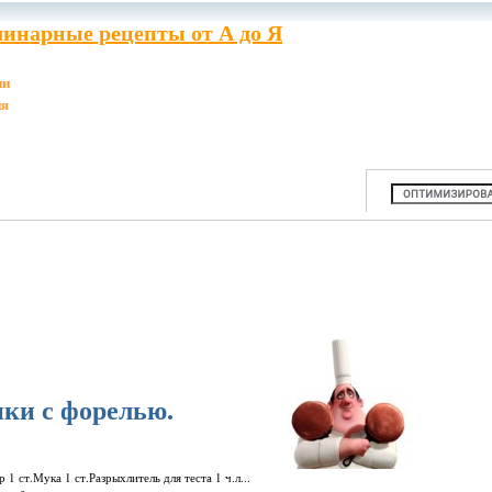
инарные рецепты от А до Я
ии
ия
ки с форелью.
1 ст.Мука 1 ст.Разрыхлитель для теста 1 ч.л...