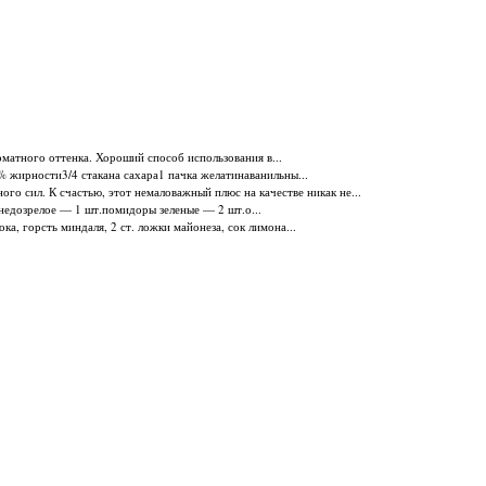
матного оттенка. Хороший способ использования в...
% жирности3/4 стакана сахара1 пачка желатинаванильны...
ого сил. К счастью, этот немаловажный плюс на качестве никак не...
недозрелое — 1 шт.помидоры зеленые — 2 шт.о...
а, горсть миндаля, 2 ст. ложки майонеза, сок лимона...