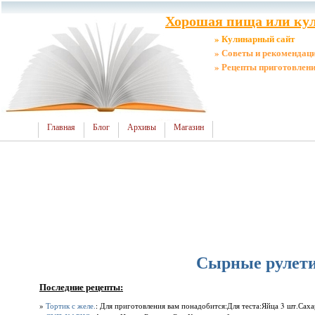
Хорошая пища или кул
» Кулинарный сайт
» Советы и рекомендац
» Рецепты приготовлен
Главная
Блог
Архивы
Магазин
Сырные рулети
Последние рецепты:
»
Тортик с желе.
: Для приготовления вам понадобится:Для теста:Яйца 3 шт.Сахар 