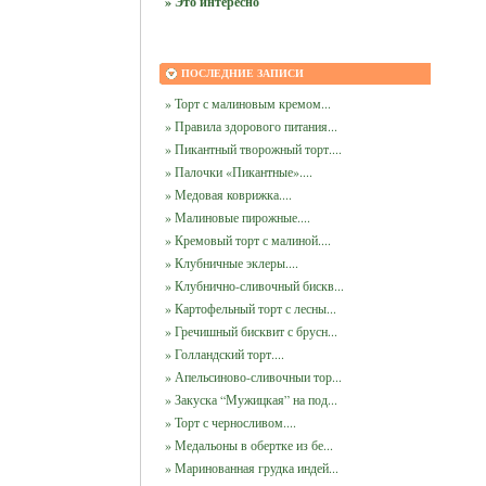
» Это интересно
ПОСЛЕДНИЕ ЗАПИСИ
» Торт с малиновым кремом...
» Правила здорового питания...
» Пикантный творожный торт....
» Палочки «Пикантные»....
» Медовая коврижка....
» Малиновые пирожные....
» Кремовый торт с малиной....
» Клубничные эклеры....
» Клубнично-сливочный бискв...
» Картофельный торт с лесны...
» Гречишный бисквит с брусн...
» Голландский торт....
» Апельсиново-сливочныи тор...
» Закуска “Мужицкая” на под...
» Торт с черносливом....
» Медальоны в обертке из бе...
» Маринованная грудка индей...