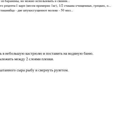
 из баранины, но можно использовать и свинин...
о рецепта:1 карп (весом примерно 1кг), 1/2 стакана очищенных, грецких, о...
стаканяйца - две штукисгущенное молоко - 50 мил...
ить в небольшую кастрюлю и поставить на водяную баню.
выложить между 2 слоями пленки.
катанного сыра рыбу и свернуть рулетом.