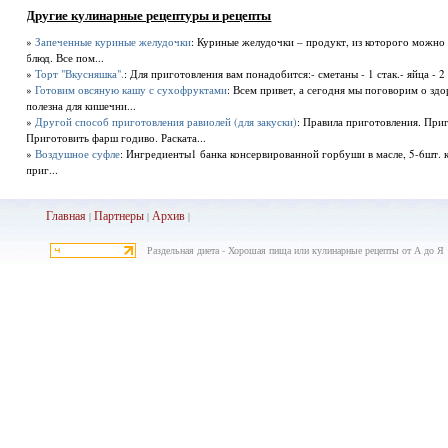
Другие кулинарные рецептуры и рецепты
»
Запеченные куриные желудочки
: Куриные желудочки – продукт, из которого можно
блюд. Все пом...
»
Торт "Вкусняшка".
: Для приготовления вам понадобится:- сметаны - 1 стак.- яйца - 2 
»
Готовим овсяную кашу с сухофруктами
: Всем привет, а сегодня мы поговорим о зд
полезна для кишечни...
»
Другой способ приготовления равиолей (для закуски)
: Правила приготовления. Приг
Приготовить фарш годиво. Раската...
»
Воздушное суфле
: Ингредиенты1 банка консервированной горбуши в масле, 5-6шт. к
приг...
Главная
Партнеры
Архив
|
|
|
Раздельная диета - Хорошая пища или кулинарные рецепты от А до Я