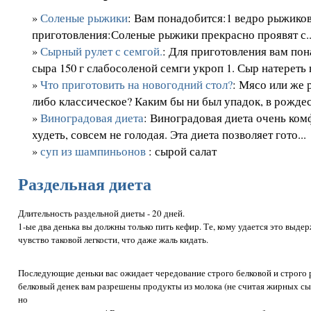
»
Соленые рыжики
: Вам понадобится:1 ведро рыжиков
приготовления:Соленые рыжики прекрасно проявят с..
»
Сырный рулет с семгой.
: Для приготовления вам пон
сыра 150 г слабосоленой семги укроп 1. Сыр натереть н
»
Что приготовить на новогодний стол?
: Мясо или же 
либо классическое? Каким бы ни был упадок, в рождес
»
Виноградовая диета
: Виноградовая диета очень ком
худеть, совсем не голодая. Эта диета позволяет гото...
»
суп из шампиньонов
: сырой салат
Раздельная диета
Длительность раздельной диеты - 20 дней.
1-ые два денька вы должны только пить кефир. Те, кому удается это выде
чувство таковой легкости, что даже жаль кидать.
Последующие деньки вас ожидает чередование строго белковой и строго р
белковый денек вам разрешены продукты из молока (не считая жирных сыра 
но