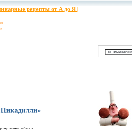
инарные рецепты от А до Я |
ии
ия
«Пикадилли»
ршированных кабачков....