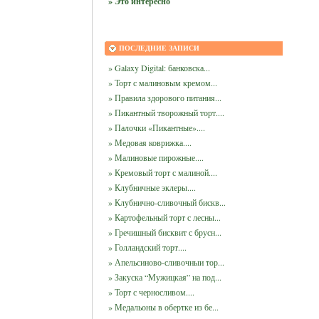
» Это интересно
ПОСЛЕДНИЕ ЗАПИСИ
» Galaxy Digital: банковска...
» Торт с малиновым кремом...
» Правила здорового питания...
» Пикантный творожный торт....
» Палочки «Пикантные»....
» Медовая коврижка....
» Малиновые пирожные....
» Кремовый торт с малиной....
» Клубничные эклеры....
» Клубнично-сливочный бискв...
» Картофельный торт с лесны...
» Гречишный бисквит с брусн...
» Голландский торт....
» Апельсиново-сливочныи тор...
» Закуска “Мужицкая” на под...
» Торт с черносливом....
» Медальоны в обертке из бе...