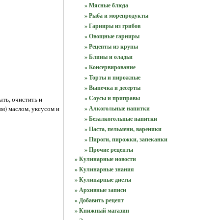
» Мясные блюда
.
» Рыба и морепродукты
» Гарниры из грибов
» Овощные гарниры
» Рецепты из крупы
» Блины и оладьи
» Консервирование
» Торты и пирожные
» Выпечка и десерты
» Соусы и приправы
ыть, очистить и
м) маслом, уксусом и
» Алкогольные напитки
» Безалкогольные напитки
» Паста, пельмени, вареники
» Пироги, пирожки, запеканки
» Прочие рецепты
» Кулинарные новости
» Кулинарные знания
» Кулинарные диеты
» Архивные записи
» Добавить рецепт
» Книжный магазин