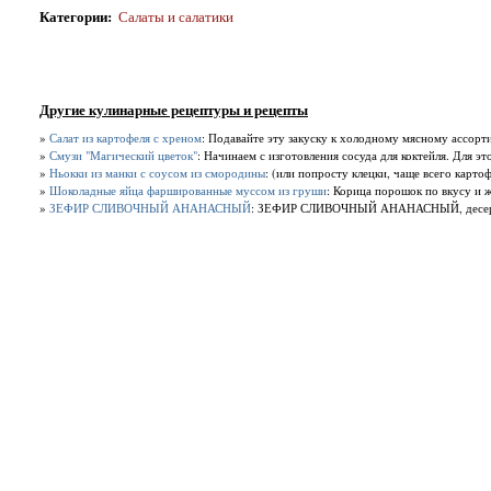
Категории
:
Салаты и салатики
Другие кулинарные рецептуры и рецепты
»
Салат из картофеля с хреном
: Подавайте эту закуску к холодному мясному ассор
»
Смузи "Магический цветок"
: Начинаем с изготовления сосуда для коктейля. Для э
»
Ньокки из манки с соусом из смородины
: (или попросту клецки, чаще всего карто
»
Шоколадные яйца фаршированные муссом из груши
: Корица порошок по вкусу и ж
»
ЗЕФИР СЛИВОЧНЫЙ АНАНАСНЫЙ
: ЗЕФИР СЛИВОЧНЫЙ АНАНАСНЫЙ, десерт — 