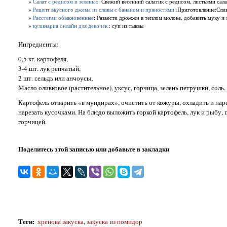
»
Салат с редисом и зеленью
: Свежий весенний салатик с редисом, листьями сал
»
Рецепт вкусного джема из сливы с бананом и пряностями
: Приготовление:Слив
»
Расстегаи обыкновенные
: Развести дрожжи в теплом молоке, добавить муку и з
»
кулинария онлайн для девочек
: суп из тыквы
Ингредиенты:
0,5 кг. картофеля,
3-4 шт. лук репчатый,
2 шт. сельдь или анчоусы,
Масло оливковое (растительное), уксус, горчица, зелень петрушки, соль.
Картофель отварить «в мундирах», очистить от кожуры, охладить и нар
нарезать кусочками. На блюдо выложить горкой картофель, лук и рыбу,
горчицей.
Поделитесь этой записью или добавьте в закладки
Теги
:
хренова закуска
,
закуска из помидор