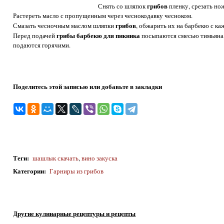
грибов
Снять со шляпок
пленку, срезать но
Растереть масло с пропущенным через чеснокодавку чесноком.
грибов
Смазать чесночным маслом шляпки
, обжарить их на барбекю с ка
грибы барбекю для пикника
Перед подачей
посыпаются смесью тимьяна, 
подаются горячими.
Поделитесь этой записью или добавьте в закладки
Теги
:
шашлык скачать
,
вино закуска
Категории
:
Гарниры из грибов
Другие кулинарные рецептуры и рецепты