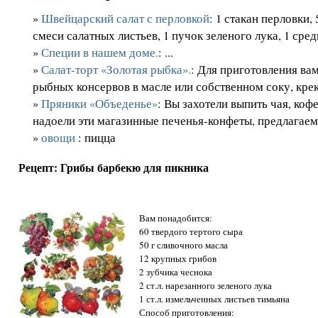
»
Швейцарский салат с перловкой
: 1 стакан перловки, 
смеси салатных листьев, 1 пучок зеленого лука, 1 средн
»
Специи в нашем доме.
: ...
»
Салат-торт «Золотая рыбка».
: Для приготовления ва
рыбных консервов в масле или собственном соку, креке
»
Пряники «Объеденье»
: Вы захотели выпить чая, кофе
надоели эти магазинные печенья-конфеты, предлагаем.
»
овощи
: пицца
Рецепт: Грибы барбекю для пикника
Вам понадобится:
60 твердого тертого сыра
50 г сливочного масла
12 крупных грибов
2 зубчика чеснока
2 ст.л. нарезанного зеленого лука
1 ст.л. измельченных листьев тимьяна
Способ приготовления: