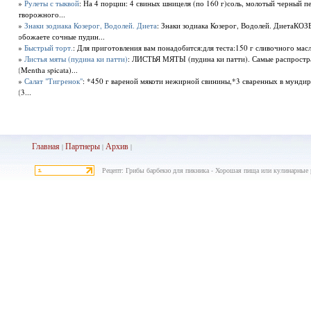
»
Рулеты с тыквой
: На 4 порции: 4 свиных шницеля (по 160 г)соль, молотый черный п
творожного...
»
Знаки зодиака Козерог, Водолей. Диета
: Знаки зодиака Козерог, Водолей. ДиетаКОЗ
обожаете сочные пудин...
»
Быстрый торт.
: Для приготовления вам понадобится:для теста:150 г сливочного масла
»
Листья мяты (пудина ки патти)
: ЛИСТЬЯ МЯТЫ (пудина ки патти). Самые распростр
(Mentha spicata)...
»
Салат "Тигренок"
: *450 г вареной мякоти нежирной свинины,*3 сваренных в мундир
(3...
Главная
Партнеры
Архив
|
|
|
Рецепт: Грибы барбекю для пикника - Хорошая пища или кулинарные 