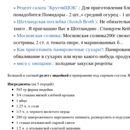
»
Рецепт салата "КругляШОК".
: Для приготовления бл
понадобится:Помидоры - 2 шт.,+ средний огурец - 1 шт.,
»
Шотландская похлeбка (Scotch Broth )
: Не обязатель
танго . Я приглашаю Вас в Шотландию . Станцуем Кейли
»
Московская солянка
: Московская солянка200г свежей
осетрины, 2 ст. л. томата-пюре, 4 маринованных б...
»
Как приготовить панировочные сухари?
: Панирован
обваливание в сухарях или муке какого-нибудь продук
»
мясо с овощами
: холодные закуски рецепты
рулет с индейкой
Большой и сытный
и приправами под сырным соусом. Вр
Ингредиенты
(на 5 порций):
565 гр фарша индейки
3/4 стакана мягкой хлебной крошки
1 яйцо
1,25 ч. л. соли
1/3 ч. л. черного молотого перца
280 гр замороженного нарезанного шпината, разморозить и подсуш
1 стакан итальянской сырной смеси
1,5 ч. л. итальянской салатной заправки