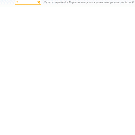
Рулет с индейкой - Хорошая пища или кулинарные рецепты от А до Я