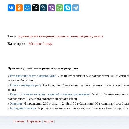
Теги
:
кулинарный поединок рецепты
,
шоколадный десерт
Категории
:
Мясные блюда
Другие кулинарные рецептуры и рецепты
»
Итальянский салат с макаронами.
: Для приготовления вам понадобится:300 г макаро
ложки майонезали...
»
Стейк с овощным рагу
: На 4 порции: 2 луковицы1 зубчик чеснока7 стол. ложек олив
ложка...
»
Рецепт: Слоеные косички с курицей и сыром для пикника
: Рецепт: Слоеные косички 
понадобится:1 упаковка готового пресного слоен...
»
Хинкали
: Ингредиенты:200 г муки 1-2 яйца150 г баранины100 г свинины4 ст.л бульо
»
Борщ диетический
: Борщ диетический - это также вариант диеты на базе овощного су
Главная
Партнеры
Архив
|
|
|