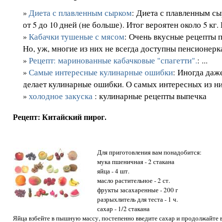
»
Диета с плавленным сырком
: Диета с плавленным 
от 5 до 10 дней (не больше). Итог вероятен около 5 кг. Н
»
Кабачки тушеные с мясом
: Очень вкусные рецепты п
Но, уж, многие из них не всегда доступны пенсионеркам
»
Рецепт: маринованные кабачковые "спагетти".
: ...
»
Самые интересные кулинарные ошибки
: Иногда даж
делает кулинарные ошибки. О самых интересных из них
»
холодное закуска
: кулинарные рецепты выпечка
Рецепт: Китайский пирог.
Для приготовления вам понадобится:
мука пшеничная - 2 стакана
яйца - 4 шт.
масло растительное - 2 ст.
фрукты засахаренные - 200 г
разрыхлитель для теста - 1 ч.
сахар - 1/2 стакана
Яйца взбейте в пышную массу, постепенно введите сахар и продолжайте в