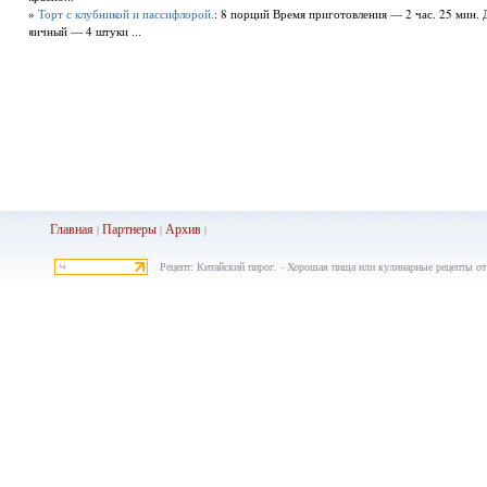
»
Торт с клубникой и пассифлорой.
: 8 порций Время приготовления — 2 час. 25 мин.
яичный — 4 штуки ...
Главная
Партнеры
Архив
|
|
|
Рецепт: Китайский пирог. - Хорошая пища или кулинарные рецепты от