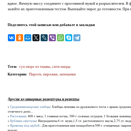
вдвое. Яичную массу соедините с просеянной мукой и разрыхлителем. В
залейте их приготовленным тестом. Выпекайте пирог до готовности. При 
Поделитесь этой записью или добавьте в закладки
Теги
:
суп пюре из тыквы
,
сити пицца
Категории
:
Пироги, пирожки, запеканки
Другие кулинарные рецептуры и рецепты
»
Средиземноморские хлебцы
: Хлебцы-лепешки из дрожжевого теста с ярким средизе
отличного допо...
»
Рассольник
: 400 г мяса, 1 говяжья почка, 300 г со­леных огурцов; 1 большая луковица, 
»
Бублики-свистуны
: Ингредиенты:4 ст. муки,1,5 ст. растопленного масла,2,75 ст. во
»
Креветки под шубой.
: Для приготовления вам понадобится:500 г очищенных сваренн
красно...