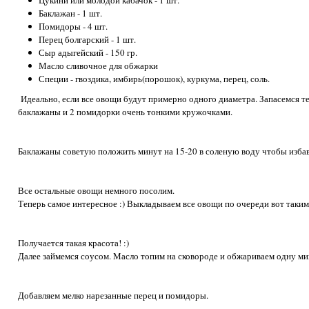
Цукини или молодой кабачок - 1 шт.
Баклажан - 1 шт.
Помидоры - 4 шт.
Перец болгарский - 1 шт.
Сыр адыгейский - 150 гр.
Масло сливочное для обжарки
Специи - гвоздика, имбирь(порошок), куркума, перец, соль.
Идеально, если все овощи будут примерно одного диаметра. Запасемся те
баклажаны и 2 помидорки очень тонкими кружочками.
Баклажаны советую положить минут на 15-20 в соленую воду чтобы избав
Все остальные овощи немного посолим.
Теперь самое интересное :) Выкладываем все овощи по очереди вот таким
Получается такая красота! :)
Далее займемся соусом. Масло топим на сковороде и обжариваем одну ми
Добавляем мелко нарезанные перец и помидоры.