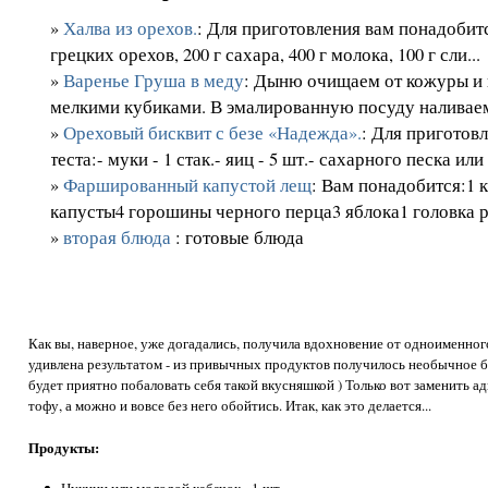
»
Халва из орехов.
: Для приготовления вам понадобит
грецких орехов, 200 г сахара, 400 г молока, 100 г сли...
»
Варенье Груша в меду
: Дыню очищаем от кожуры и 
мелкими кубиками. В эмалированную посуду наливаем 
»
Ореховый бисквит с безе «Надежда».
: Для приготов
теста:- муки - 1 стак.- яиц - 5 шт.- сахарного песка или
»
Фаршированный капустой лещ
: Вам понадобится:1 
капусты4 горошины черного перца3 яблока1 головка ре
»
вторая блюда
: готовые блюда
Как вы, наверное, уже догадались, получила вдохновение от одноименног
удивлена результатом - из привычных продуктов получилось необычное б
будет приятно побаловать себя такой вкусняшкой ) Только вот заменить а
тофу, а можно и вовсе без него обойтись. Итак, как это делается...
Продукты: