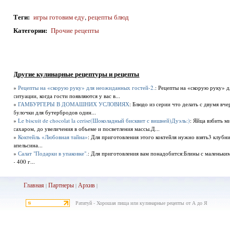
Теги
:
игры готовим еду
,
рецепты блюд
Категории
:
Прочие рецепты
Другие кулинарные рецептуры и рецепты
»
Рецепты на «скорую руку» для неожиданных гостей-2.
: Рецепты на «скорую руку» 
ситуации, когда гости появляются у вас в...
»
ГАМБУРГЕРЫ В ДОМАШНИХ УСЛОВИЯХ
: Блюдо из серии что делать с двумя вч
булочки для бутербродов один...
»
Le biscuit de chocolat la cerise(Шоколадный бисквит с вишней)Дуэль:)
: Яйца взбить 
сахаром, до увеличения в объеме и посветления массы.Д...
»
Коктейль «Любовная тайна»
: Для приготовления этого коктейля нужно взять3 клубни
апельсина...
»
Салат "Подарки в упаковке".
: Для приготовления вам понадобится:Блины с маленьким
- 400 г...
Главная
Партнеры
Архив
|
|
|
Рататуй - Хорошая пища или кулинарные рецепты от А до Я