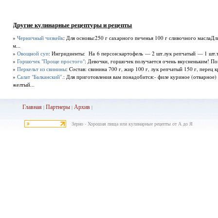
Другие кулинарные рецептуры и рецепты
»
Черничный чизкейк
: Для основы:250 г сахарного печенья 100 г сливочного маслаД
м...
»
Овощной суп
: Ингридиенты: На 6 персон:картофель — 2 шт.лук репчатый — 1 шт.т
»
Горшочек "Проще простого"
: Девочки, горшочек получается очень вкусненьким! Поп
»
Перкельт из свинины
: Coстав: свинина 700 г, жир 100 г, лук репчатый 150 г, перец
»
Салат "Балканский".
: Для приготовления вам понадобится:- филе куриное (отварное)
желтый...
Главная
Партнеры
Архив
|
|
|
Зерно - Хорошая пища или кулинарные рецепты от А до Я