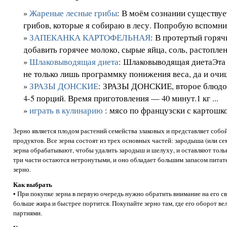
»
Жареные лесные грибы
: В моём сознании существу
грибов, которые я собираю в лесу. Попробую вспомнить
»
ЗАПЕКАНКА КАРТОФЕЛЬНАЯ
: В протертый горя
добавить горячее молоко, сырые яйца, соль, растоплен­
»
Шлаковыводящая диета
: Шлаковыводящая диетаЭта 
не только лишь программку понижения веса, да и очищ
»
ЗРАЗЫ ДОНСКИЕ
: ЗРАЗЫ ДОНСКИЕ, второе блюдо 
4-5 порций. Время приготовления — 40 минут.1 кг ...
»
играть в кулинарию
: мясо по французски с картошк
Зерно является плодом растений семейства злаковых и представляет собо
продуктов. Все зерна состоят из трех основных частей: зародыша (или с
зерна обрабатывают, чтобы удалить зародыш и шелуху, и оставляют тольк
три части остаются нетронутыми, и оно обладает большим запасом питат
зерно.
Как выбрать
• При покупке зерна в первую очередь нужно обратить внимание на его с
больше жира и быстрее портится. Покупайте зерно там, где его оборот в
партиями.