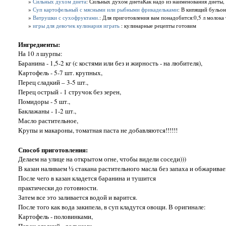
»
Сильных духом диета
: Сильных духом диетаКак надо из наименования диеты, в
»
Суп картофельный с мясными или рыбными фрикадельками
: В кипящий бульон
»
Ватрушки с сухофруктами.
: Для приготовления вам понадобится:0,5 л молока т
»
игры для девочек кулинария играть
: кулинарные рецепты готовим
Ингредиенты:
На 10 л шурпы:
Баранина - 1,5-2 кг (с костями или без и жирность - на любителя),
Картофель - 5-7 шт. крупных,
Перец сладкий – 3-5 шт.,
Перец острый - 1 стручок без зерен,
Помидоры - 5 шт.,
Баклажаны - 1-2 шт.,
Масло растительное,
Крупы и макароны, томатная паста не добавляются!!!!!!
Способ приготовления:
Делаем на улице на открытом огне, чтобы видели соседи)))
В казан наливаем ½ стакана растительного масла без запаха и обжаривае
После чего в казан кладется баранина и тушится
практически до готовности.
Затем все это заливается водой и варится.
После того как вода закипела, в суп кладутся овощи. В оригинале:
Картофель - половинками,