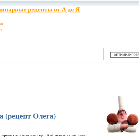
инарные рецепты от А до Я
ии
ия
 (рецепт Олега)
 черный хлеб,сливочный сыр1. Хлеб намазать сливочным...