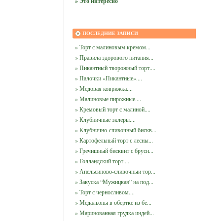
» Это интересно
ПОСЛЕДНИЕ ЗАПИСИ
» Торт с малиновым кремом...
» Правила здорового питания...
» Пикантный творожный торт....
» Палочки «Пикантные»....
» Медовая коврижка....
» Малиновые пирожные....
» Кремовый торт с малиной....
» Клубничные эклеры....
» Клубнично-сливочный бискв...
» Картофельный торт с лесны...
» Гречишный бисквит с брусн...
» Голландский торт....
» Апельсиново-сливочныи тор...
» Закуска “Мужицкая” на под...
» Торт с черносливом....
» Медальоны в обертке из бе...
» Маринованная грудка индей...