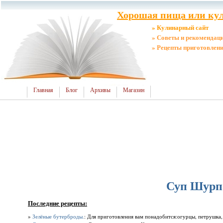
Хорошая пища или кул
» Кулинарный сайт
» Советы и рекомендац
» Рецепты приготовлен
Главная
Блог
Архивы
Магазин
Суп Шурпа
Последние рецепты:
»
Зелёные бутерброды.
: Для приготовления вам понадобится:огурцы, петрушка,