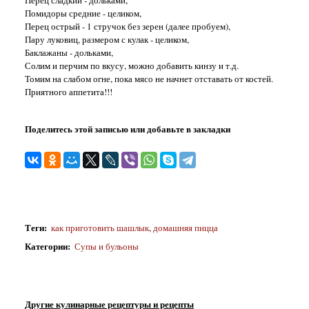
Перец сладкий - дольками,
Помидоры средние - целиком,
Перец острый - 1 стручок без зерен (далее пробуем),
Пару луковиц, размером с кулак - целиком,
Баклажаны - дольками,
Солим и перчим по вкусу, можно добавить кинзу и т.д.
Томим на слабом огне, пока мясо не начнет отставать от костей.
Приятного аппетита!!!
Поделитесь этой записью или добавьте в закладки
Теги
:
как приготовить шашлык
,
домашняя пицца
Категории
:
Супы и бульоны
Другие кулинарные рецептуры и рецепты