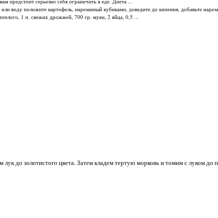
ам предстоит серьезно себя ограничить в еде. Диета ...
 или воду положите картофель, нарезанный кубиками, доведите до кипения, добавьте нареза.
еплого, 1 п. свежих дрожжей, 700 гр. муки, 2 яйца, 0,5 ...
м лук до золотистого цвета. Затем кладем тертую морковь и томим с луком до 