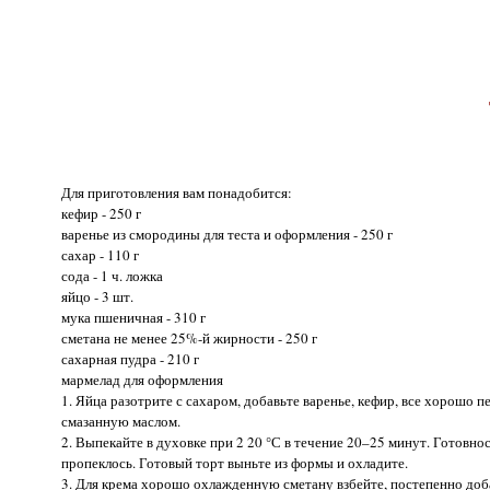
Для приготовления вам понадобится:
кефир - 250 г
варенье из смородины для теста и оформления - 250 г
сахар - 110 г
сода - 1 ч. ложка
яйцо - 3 шт.
мука пшеничная - 310 г
сметана не менее 25%-й жирности - 250 г
сахарная пудра - 210 г
мармелад для оформления
1. Яйца разотрите с сахаром, добавьте варенье, кефир, все хорошо 
смазанную маслом.
2. Выпекайте в духовке при 2 20 °С в течение 20–25 минут. Готовно
пропеклось. Готовый торт выньте из формы и охладите.
3. Для крема хорошо охлажденную сметану взбейте, постепенно доба