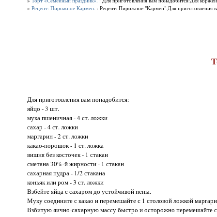
»
Торт «Семейный праздник».
: Для приготовления вам понадобится:Для коржей: му
»
Рецепт: Пирожное Кармен.
: Рецепт: Пирожное "Кармен".Для приготовления вам 
Т
Для приготовления вам понадобится:
яйцо - 3 шт.
мука пшеничная - 4 ст. ложки
сахар - 4 ст. ложки
маргарин - 2 ст. ложки
какао-порошок - 1 ст. ложка
вишня без косточек - 1 стакан
сметана 30%-й жирности - 1 стакан
сахарная пудра - 1/2 стакана
коньяк или ром - 3 ст. ложки
Взбейте яйца с сахаром до устойчивой пены.
Муку соедините с какао и перемешайте с 1 столовой ложкой маргар
Взбитую яично-сахарную массу быстро и осторожно перемешайте с