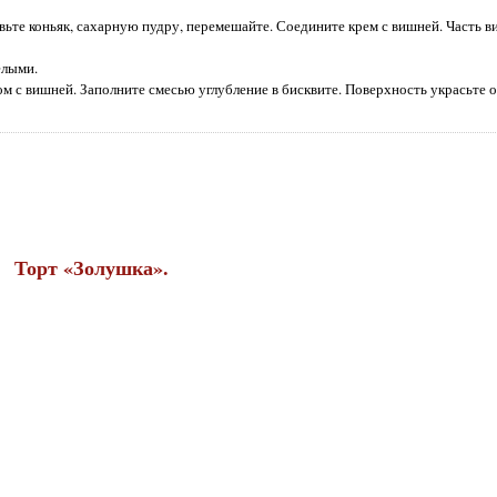
вьте коньяк, сахарную пудру, перемешайте. Соедините крем с вишней. Часть в
елыми.
м с вишней. Заполните смесью углубление в бисквите. Поверхность украсьте 
Торт «Золушка».