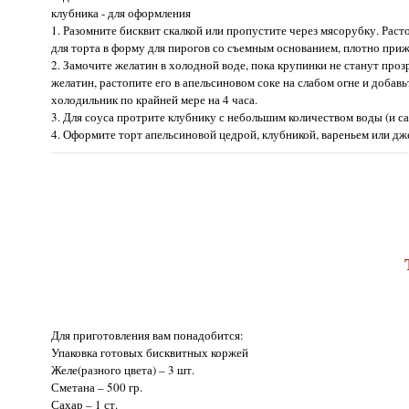
клубника - для оформления
1. Разомните бисквит скалкой или пропустите через мясорубку. Рас
для торта в форму для пирогов со съемным основанием, плотно приж
2. Замочите желатин в холодной воде, пока крупинки не станут пр
желатин, растопите его в апельсиновом соке на слабом огне и добавь
холодильник по крайней мере на 4 часа.
3. Для соуса протрите клубнику с небольшим количеством воды (и са
4. Оформите торт апельсиновой цедрой, клубникой, вареньем или дж
Для приготовления вам понадобится:
Упаковка готовых бисквитных коржей
Желе(разного цвета) – 3 шт.
Сметана – 500 гр.
Сахар – 1 ст.