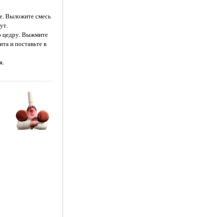
те. Выложите смесь
ут.
ую цедру. Выжмите
ита и поставьте в
я.