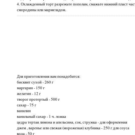
4. Охлажденный торт разрежьте пополам, смажьте нижний пласт част
смородины или мармеладом.
Для приготовления вам понадобится:
бисквит сухой - 260 г
маргарин - 150 г
желатин - 12 г
творог протертый - 500 г
сахар - 75 г
ванилин
ванильный сахар - 1 ч. ложка
цедра тертая лимона и апельсина, сок, стружка - для оформления
джем , варенье или свежая (мороженая) клубника - 250 г для соуса
вода - 50 г