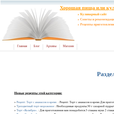
Хорошая пища или кул
» Кулинарный сайт
» Советы и рекомендац
» Рецепты приготовлен
Главная
Блог
Архивы
Магазин
Разде
Новые рецепты этой категории:
»
Рецепт: Торт с ананасом в креме.
: Рецепт: Торт с ананасом в креме.Для пригот
»
Трехцветный торт-мороженое
: Необходимые продукты:30 г сахарной пудрычетв
»
Торт «Колибри».
: Для приготовления вам понадобится:3 стакана муки 2 стакана