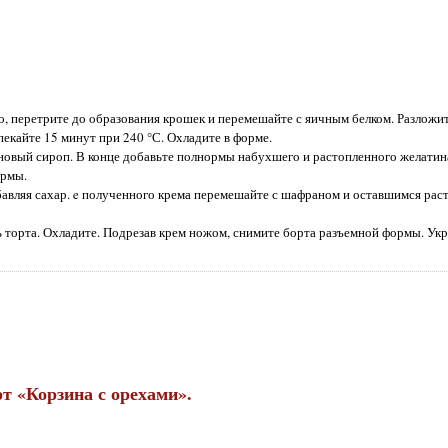
, перетрите до образования крошек и перемешайте с яичным белком. Разложит
кайте 15 минут при 240 °С. Охладите в форме.
иновый сироп. В конце добавьте полнормы набухшего и растопленного желати
ормы.
обавляя сахар. e полученного крема перемешайте с шафраном и оставшимся ра
ь торта. Охладите. Подрезав крем ножом, снимите борта разъемной формы. Ук
т «Корзина с орехами».