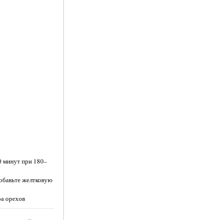
0 минут при 180–
добавьте желтковую
ра орехов