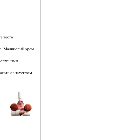
е тесто
на. Малиновый крем
стопленным
расьте орнаментом