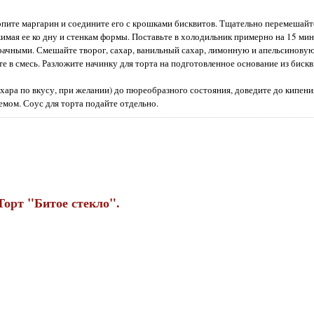
топите маргарин и соедините его с крошками бисквитов. Тщательно перемешай
имая ее ко дну и стенкам формы. Поставьте в холодильник примерно на 15 мин
озрачными. Смешайте творог, сахар, ванильный сахар, лимонную и апельсинов
те в смесь. Разложите начинку для торта на подготовленное основание из бискв
хара по вкусу, при желании) до пюреобразного состояния, доведите до кипени
емом. Соус для торта подайте отдельно.
Торт "Битое стекло".