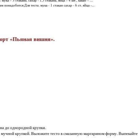
ка – 3 стакана, сахар - 1,5 стакана, яйца – 4 шт., какао – ...
понадобится:Для теста: мука - 1 стакан сахар - 6 ст. яйца -...
орт «Пьяная вишня».
ина до однородной крупки.
 мучной крупкой. Выложите тесто в смазанную маргарином форму. Выпекайте