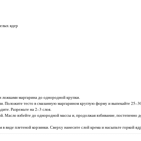
целых ядер
ми ложками маргарина до однородной крупки.
ии. Положите тесто в смазанную маргарином круглую форму и выпекайте 25–3
дите. Разрежьте на 2–3 слоя.
ой. Масло взбейте до однородной массы и, продолжая взбивание, постепенно 
в виде плетеной корзинки. Сверху нанесите слой крема и насыпьте горкой яд