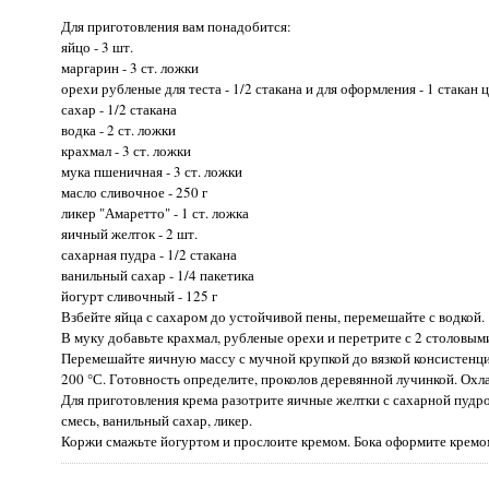
Для приготовления вам понадобится:
яйцо - 3 шт.
маргарин - 3 ст. ложки
орехи рубленые для теста - 1/2 стакана и для оформления - 1 стакан 
сахар - 1/2 стакана
водка - 2 ст. ложки
крахмал - 3 ст. ложки
мука пшеничная - 3 ст. ложки
масло сливочное - 250 г
ликер "Амаретто" - 1 ст. ложка
яичный желток - 2 шт.
сахарная пудра - 1/2 стакана
ванильный сахар - 1/4 пакетика
йогурт сливочный - 125 г
Взбейте яйца с сахаром до устойчивой пены, перемешайте с водкой.
В муку добавьте крахмал, рубленые орехи и перетрите с 2 столовы
Перемешайте яичную массу с мучной крупкой до вязкой консистенц
200 °С. Готовность определите, проколов деревянной лучинкой. Охла
Для приготовления крема разотрите яичные желтки с сахарной пудр
смесь, ванильный сахар, ликер.
Коржи смажьте йогуртом и прослоите кремом. Бока оформите кремом 