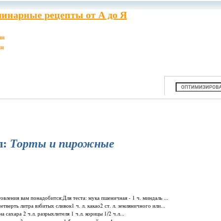
инарные рецепты от А до Я
ии
ия
л:
Торты и пирожные
овления вам понадобится:Для теста: мука пшеничная - 1 ч. миндаль ...
ерть литра взбитых сливок1 ч. л. какао2 ст. л. земляничного или...
 сахара 2 ч.л. разрыхлителя 1 ч.л. корицы 1/2 ч.л...