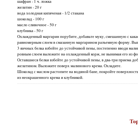
шафран - 1 ч. ложка
желатин - 20 г
вода холодная кипяченая - 1/2 стакана
шоколад - 100 г
масло сливочное - 50 г
клубника - 50 г
Охлажденный маргарин порубите, добавьте муку, смешанную с какао
равномерным слоем в смазанную маргарином разъемную форму. Выпе
3 яичных белка взбейте до устойчивой пены, постепенно вводя мал
ровным слоем выложите на охлажденный корж, не вынимая его из ф
Оставшиеся белки взбейте до устойчивой пены, в два-три приема д
желатином. Выложите поверх малинового крема. Охладите.
Шоколад с маслом растопите на водяной бане, покройте поверхност
из неокрашенного крема и клубникой.
Тор