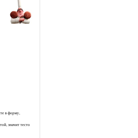
те в форму,
той, значит тесто