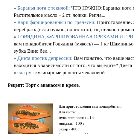
»
Баранья нога с текилой
: ЧТО НУЖНО:Баранья нога с к
Растительное масло – 2 ст. ложки, Репча...
»
Карп фаршированный по-гречески
: Приготовление
перебрать (если нужно, почистить), тщательно промыт
»
ГОВЯДИНА, ФАРШИРОВАННАЯ ОРЕХАМИ И ГРИ
вам понадобится:Говядина (мякоть) — 1 кг Шампиньо
зубка Вино бел...
»
Диета против депрессии
: Вам понятно, что ваше нас
находится в зависимости от того, что вы едите? Диета 
»
еда ру
: кулинарные рецепты чекаловой
Рецепт: Торт с ананасом в креме.
Для приготовления вам понадобится:
Для теста:
мука пшеничная - 1 ч.
миндаль - 100 г
сахар - 400 г