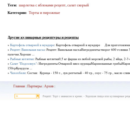
Теги
:
шарлотка с яблоками рецепт
,
салат скорый
Категории
:
Торты и пирожные
Другие кулинарные рецептуры и рецепты
»
Картофель отварной в мундире
: Картофель отварной в мундире Для приготовления
»
Рецепт: Ванильная пасха
: Рецепт: Ванильная пасхаИнгредиенты:творог 600 гсливки 3
палочки.Хорошо ...
»
Рыбные котлетки
: Рыбные котлетки0,5 кг фарша из любой морской рыбы, 2 яйца, 2-3 
»
Салат "Подсолнух"
: Ингредиенты:Отварной мясо курицыМаринованные грибыМарин
150грКукуруза ...
»
Чахохбили
: Состав: Курица - 150 г., лук репчатый - 40 гр., соус - 75 гр., масло сливо
Главная
Партнеры
Архив
|
|
|
Рецепт: Торт с ананасом в креме. - Хорошая пища или кулинарные рец