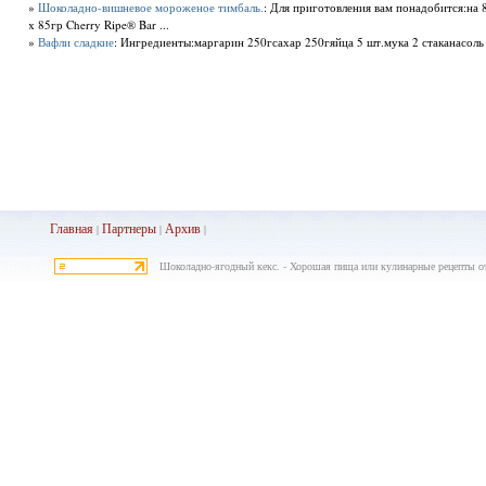
»
Шоколадно-вишневое мороженое тимбаль.
: Для приготовления вам понадобится:на 
х 85гр Cherry Ripe® Bar ...
»
Вафли сладкие
: Ингредиенты:маргарин 250гсахар 250гяйца 5 шт.мука 2 стаканасоль 
Главная
Партнеры
Архив
|
|
|
Шоколадно-ягодный кекс. - Хорошая пища или кулинарные рецепты о