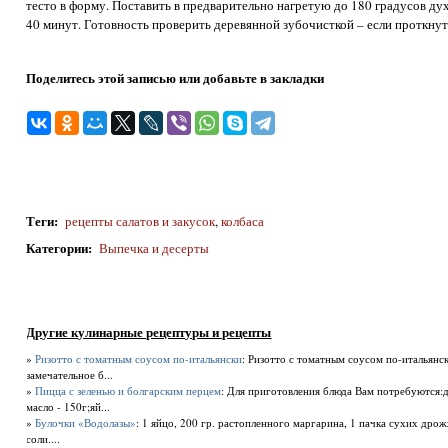
тесто в форму. Поставить в предварительно нагретую до 180 градусов ду
40 минут. Готовность проверить деревянной зубочисткой – если проткнуть
Поделитесь этой записью или добавьте в закладки
Теги
:
рецепты салатов и закусок
,
колбаса
Категории
:
Выпечка и десерты
Другие кулинарные рецептуры и рецепты
»
Ризотто с томатным соусом по-итальянски
: Ризотто с томатным соусом по-итальянс
замечательное б...
»
Пицца с зеленью и болгарским перцем
: Для приготовления блюда Вам потребуются:для
масло - 150г;яй...
»
Булочки «Водолазы»
: 1 яйцо, 200 гр. растопленного маргарина, 1 пачка сухих дрож
соли....