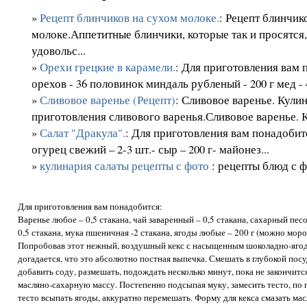
»
Рецепт блинчиков на сухом молоке.
: Рецепт блинчик
молоке.Аппетитные блинчики, которые так и просятся,
удовольс...
»
Орехи грецкие в карамели.
: Для приготовления вам 
орехов - 36 половинок миндаль рубленый - 200 г мед - 4
»
Сливовое варенье (Рецепт)
: Сливовое варенье. Кули
приготовления сливового варенья.Сливовое варенье. К
»
Салат "Дракула".
: Для приготовления вам понадобитс
огурец свежий – 2-3 шт.- сыр – 200 г- майонез...
»
кулинария салаты рецепты с фото
: рецепты блюд с 
Для приготовления вам понадобится:
Варенье любое – 0,5 стакана, чай заваренный – 0,5 стакана, сахарный песо
0,5 стакана, мука пшеничная -2 стакана, ягоды любые – 200 г (можно морож
Попробовав этот нежный, воздушный кекс с насыщенным шоколадно-ягод
догадается, что это абсолютно постная выпечка. Смешать в глубокой посуд
добавить соду, размешать, подождать несколько минут, пока не закончитс
масляно-сахарную массу. Постепенно подсыпая муку, замесить тесто, по г
тесто всыпать ягоды, аккуратно перемешать. Форму для кекса смазать ма