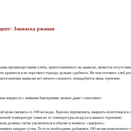
цепт: Закваска ржаная
ными преимуществами хлеба, приготовленного на закваске, является отсутств
 он хранится и не черствеет гораздо дольше сдобного. На чем готовить хлеб ре
приготовлении закваски нет ничего сложного, понадобится лишь терпение.
ная жидкость с живыми бактериями, можно даже с плесенью)
ой муки смешать со 100 мл воды. Хорошо перемешать, накрыть полотенцем и о
натной температуре (зависит от температуры воздуха и вашего терпения):
аска должна слегка увеличиться в объеме и немного «заиграть»:
ливать каждые сутки. То есть необходимо добавлять 100 мл кисломолочного п