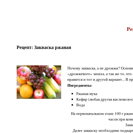
Ре
Рецепт: Закваска ржаная
Почему закваска, а не дрожжи? Основ
«дрожжевого» запаха, а так же то, что
нравится и тот и другой вариант... В 
Ингредиенты:
Ржаная мука
Кефир (любая другая кисломолоч
Вода
На первоначальном этапе 100 г ржан
часов при ком
Закв
Далее закваску необходимо подкарм