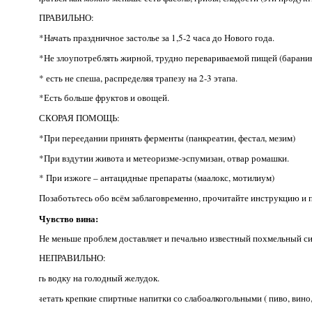
ПРАВИЛЬНО:
*Начать праздничное застолье за 1,5-2 часа до Нового года.
*Не злоупотреблять жирной, трудно перевариваемой пищей (баранина
* есть не спеша, распределяя трапезу на 2-3 этапа.
*Есть больше фруктов и овощей.
СКОРАЯ ПОМОЩЬ:
*При переедании принять ферменты (панкреатин, фестал, мезим)
*При вздутии живота и метеоризме-эспумизан, отвар ромашки.
* При изжоге – антацидные препараты (маалокс, мотилиум)
Позаботьтесь обо всём заблаговременно, прочитайте инструкцию и 
Чувство вина:
Не меньше проблем доставляет и печально известный похмельный с
НЕПРАВИЛЬНО:
· Пить водку на голодный желудок.
· Сочетать крепкие спиртные напитки со слабоалкогольными ( пиво, вино