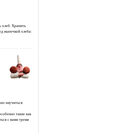
ь хлеб. Хранить
ред выпечкой хлеба:
жно научиться
особенно такие как
ься с вами тремя