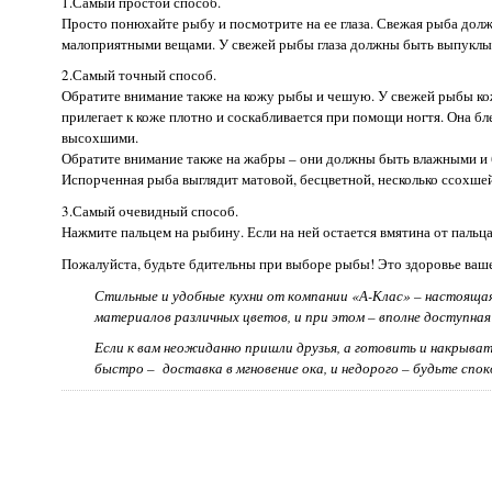
1.Самый простой способ.
Просто понюхайте рыбу и посмотрите на ее глаза. Свежая рыба долж
малоприятными вещами. У свежей рыбы глаза должны быть выпуклые
2.Самый точный способ.
Обратите внимание также на кожу рыбы и чешую. У свежей рыбы кожа
прилегает к коже плотно и соскабливается при помощи ногтя. Она б
высохшими.
Обратите внимание также на жабры – они должны быть влажными и бл
Испорченная рыба выглядит матовой, бесцветной, несколько ссохшей
3.Самый очевидный способ.
Нажмите пальцем на рыбину. Если на ней остается вмятина от пальца,
Пожалуйста, будьте бдительны при выборе рыбы! Это здоровье ваш
Стильные и удобные кухни от компании «А-Клас» – настоящая
материалов различных цветов, и при этом – вполне доступная
Если к вам неожиданно пришли друзья, а готовить и накрывать
быстро – доставка в мгновение ока, и недорого – будьте спо