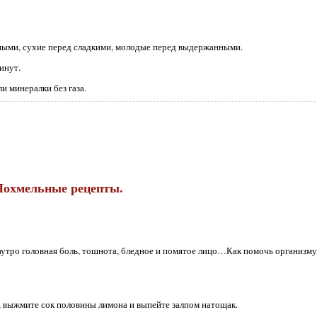
асными, сухие перед сладкими, молодые перед выдержанными.
инут.
и минералки без газа.
Похмельные рецепты.
аутро головная боль, тошнота, бледное и помятое лицо…Как помочь организму
), выжмите сок половины лимона и выпейте залпом натощак.