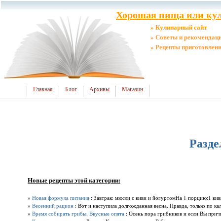
Хорошая пища или кул
» Кулинарный сайт
» Советы и рекомендац
» Рецепты приготовлен
Главная
Блог
Архивы
Магазин
Разде
Новые рецепты этой категории:
»
Новая формула питания
: Завтрак: мюсли с киви и йогуртомНа 1 порцию:1 ки
»
Весенний рацион
: Вот и наступила долгожданная весна. Правда, только по ка
»
Время собирать грибы. Вкусные опята
: Осень пора грибников и если Вы причи