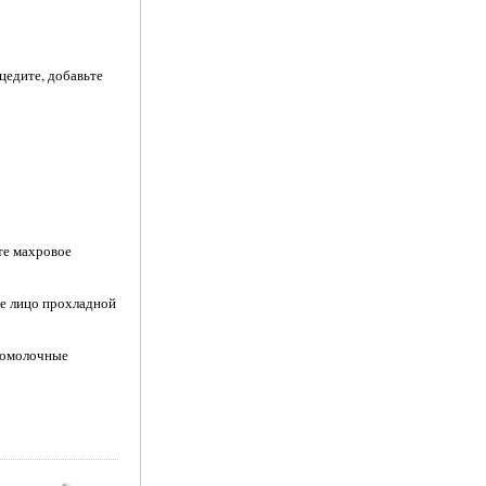
цедите, добавьте
те махровое
те лицо прохладной
сломолочные