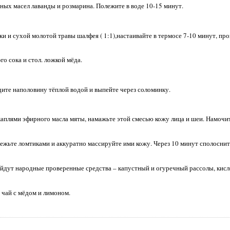
рных масел лаванды и розмарина. Полежите в воде 10-15 минут.
ки и сухой молотой травы шалфея ( 1:1),настаивайте в термосе 7-10 минут, про
о сока и стол. ложкой мёда.
едите наполовину тёплой водой и выпейте через соломинку.
каплями эфирного масла мяты, намажьте этой смесью кожу лица и шеи. Намочи
режьте ломтиками и аккуратно массируйте ими кожу. Через 10 минут сполосни
ойдут народные проверенные средства – капустный и огуречный рассолы, ки
 чай с мёдом и лимоном.