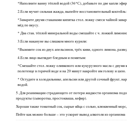
*Наполните ванну тёплой водой (36*С), добавьте по две капли эфи
2.Если мучит сильная жажда, выпейте восстановительный коктейль:
*Заварите двумя стаканами кипятка стол. ложку смеси чайной завар
мёд по вкусу.
* Два стак. тёплой минеральной воды смешайте с ч. ложкой лимонног
3.Если накануне вы слишком много курили:
*Выжмите сок из двух апельсинов, трёх киви, одного лимона, разв
4.Если лицо выглядит бледным и помятым:
*Смешайте стол. ложку оливкового или кукурузного масла с двумя 
полотенце в горячей воде и на 20 минут накройте им голову и шею.
* Остудите в холодильнике, апельсин или другой сочный фрукт, на
водой.
5. Для реанимации страдающего от потери жидкости организма под
продукты (сыворотка, простокваша, кефир).
Хороши также томатный сок, сырые яйца с солью, клюквенный морс,
Пейте как можно больше – это ускорит вывод алкоголя из организма