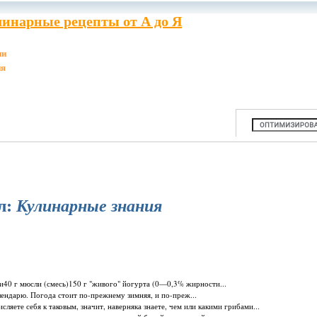
инарные рецепты от А до Я
ии
ия
л:
Кулинарные знания
ви40 г мюсли (смесь)150 г "живого" йогурта (0—0,3% жирности...
лендарю. Погода стоит по-прежнему зимняя, и по-преж...
сляете себя к таковым, значит, наверняка знаете, чем или какими грибами...