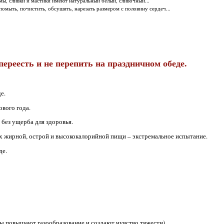
мы, сливки и мастики имеют натуральный белый, сливочный...
омыть, почистить, обсушить, нарезать размером с половину сердеч...
ереесть и не перепить на праздничном обеде.
е.
ового года.
 без ущерба для здоровья.
х жирной, острой и высококалорийной пищи – экстремальное испытание.
де.
кты повышают газообразование и создают чувство тяжести).