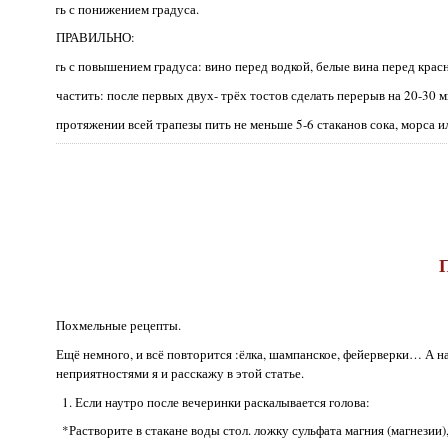
· Пить с понижением градуса.
ПРАВИЛЬНО:
· Пить с повышением градуса: вино перед водкой, белые вина перед кр
· Не частить: после первых двух- трёх тостов сделать перерыв на 20-30 м
· На протяжении всей трапезы пить не меньше 5-6 стаканов сока, морса ил
Похмельные рецепты.
Ещё немного, и всё повторится :ёлка, шампанское, фейерверки… А н
неприятностями я и расскажу в этой статье.
1. Если наутро после вечеринки раскалывается голова:
*Растворите в стакане воды стол. ложку сульфата магния (магнезии