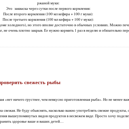
ржаной муки:
Это закваска через сутки после первого кормления:
После второго кормления (100 мл кефира + 100 г муки):
После третьего кормления (100 мл кефира + 100 г муки):
доме холодного), но этого вполне достаточно в обычных условиях. Можно печ
е, не очень плотно закрыв. Ее нужно кормить 1 раз в неделю и обязательно пе
проверить свежесть рыбы
ая «нет ничего грустнее, чем невкусно приготовленная рыба». Но не менее ва
на свежая. Не буду обьяснять, насколько важно употреблять свежие продукты, 
бления вышеупомянутых видов продуктов в несвежем виде. Просто хочу поделит
ранить здоровье ваше и ваших детей…