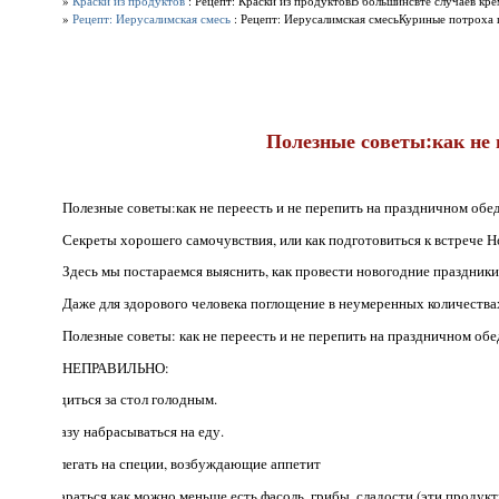
»
Краски из продуктов
: Рецепт: Краски из продуктовВ большинсвте случаев кре
»
Рецепт: Иерусалимская смесь
: Рецепт: Иерусалимская смесьКуриные потроха п
Полезные советы:как не п
Полезные советы:как не переесть и не перепить на праздничном обед
Секреты хорошего самочувствия, или как подготовиться к встрече Н
Здесь мы постараемся выяснить, как провести новогодние праздники
Даже для здорового человека поглощение в неумеренных количества
Полезные советы: как не переесть и не перепить на праздничном обе
НЕПРАВИЛЬНО:
· Садиться за стол голодным.
· Сразу набрасываться на еду.
· Налегать на специи, возбуждающие аппетит
· Стараться как можно меньше есть фасоль, грибы, сладости (эти проду