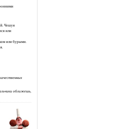
оронними
ой. Чешуя
ися или
нком или бурыми.
я.
 качественных
пальчики оближешь,