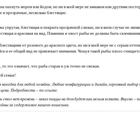
на пахнуть морем или йодом, но ни в коей мере не амиаком или другими пост
 и прозрачные, несколько блестящие.
 упругая, блестящая и покрыта прозрачной слизью, ни в коем случае не липк
лестящая и красивая на вид. Плавники и хвост рыбы не должны быть склеившим
естящими от розового до красного цвета, но ни в коей мере не с серым отте
ся и ее общий вид не привлекает внимания. Чешуя такой рыбы плохо счищаетс
 то это означает, что рыба старая и уж точно не свежая.
ей семьи!
 находка для любой хозяйки. Любые конфигурации и дизайн, огромный выбор
 цена. Подробности – по ссылке.
 стол нет времени – заказ пиццы на дом будет как нельзя кстати. Вкусно – 
койны за содержимое вашего кошелька.