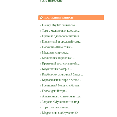
» Это интересно
ПОСЛЕДНИЕ ЗАПИСИ
» Galaxy Digital: банковска...
» Торт с малиновым кремом...
» Правила здорового питания...
» Пикантный творожный торт....
» Палочки «Пикантные»....
» Медовая коврижка....
» Малиновые пирожные....
» Кремовый торт с малиной....
» Клубничные эклеры....
» Клубнично-сливочный бискв...
» Картофельный торт с лесны...
» Гречишный бисквит с брусн...
» Голландский торт....
» Апельсиново-сливочныи тор...
» Закуска “Мужицкая” на под...
» Торт с черносливом....
» Медальоны в обертке из бе...