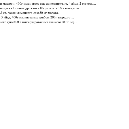
я макарон: 400г муки, плюс еще дополнительно, 4 яйца, 2 столовы...
:мука - 1 стакан;дрожжи - 10г;молоко - 1/2 стакан;соль...
ь2 ст. ложки лимонного сока50 мл молока...
 3 яйца, 400г маринованых грибов, 200г твердого ...
ного филе400 г консервированных ананасов100 г чер...