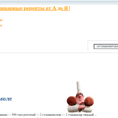
инарные рецепты от А до Я |
ии
ия
моле
уккини — 500 глук репчатый — 2 головкимолоко — 2 стаканасыр твердый ...