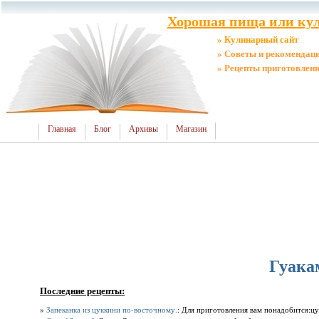
Хорошая пища или кул
» Кулинарный сайт
» Советы и рекомендац
» Рецепты приготовлен
Главная
Блог
Архивы
Магазин
Гуака
Последние рецепты:
»
Запеканка из цуккини по-восточному.
: Для приготовления вам понадобится:ц