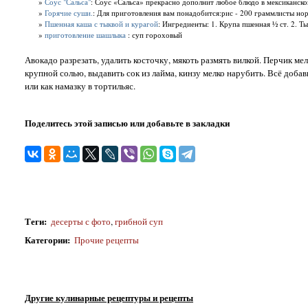
»
Соус "Сальса"
: Соус «Сальса» прекрасно дополнит любое блюдо в мексиканском
»
Горячие суши.
: Для приготовления вам понадобится:рис - 200 граммлисты нори
»
Пшенная каша с тыквой и курагой
: Ингредиенты: 1. Крупа пшенная ½ ст. 2. Ты
»
приготовление шашлыка
: суп гороховый
Авокадо разрезать, удалить косточку, мякоть размять вилкой. Перчик ме
крупной солью, выдавить сок из лайма, кинзу мелко нарубить. Всё добав
или как намазку в тортильяс.
Поделитесь этой записью или добавьте в закладки
Теги
:
десерты с фото
,
грибной суп
Категории
:
Прочие рецепты
Другие кулинарные рецептуры и рецепты