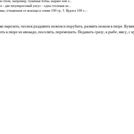
 стиле, например, тушеные бобы, жаркое или з...
 - две штукирисовый уксус - одна столовая ло...
ква, очищенная от кожицы и семян 100 гр. 3. Курага 100 г...
лко нарезать, чеснок раздавить ножом и порубить, размять ножом в пюре. Кумин
ить к пюре из авокадо, посолить, перемешать. Подавать сразу, к рыбе, мясу, с