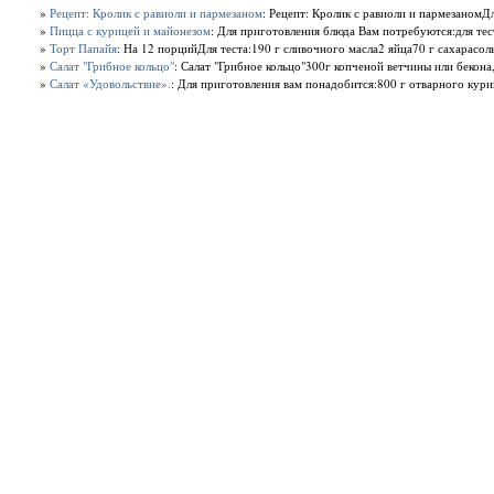
»
Рецепт: Кролик с равиоли и пармезаном
: Рецепт: Кролик с равиоли и пармезаномДл
»
Пицца с курицей и майонезом
: Для приготовления блюда Вам потребуются:для теста
»
Торт Папайя
: На 12 порцийДля теста:190 г сливочного масла2 яйца70 г сахарасол
»
Салат "Грибное кольцо"
: Салат "Грибное кольцо"300г копченой ветчины или бекона,
»
Салат «Удовольствие».
: Для приготовления вам понадобится:800 г отварного кури