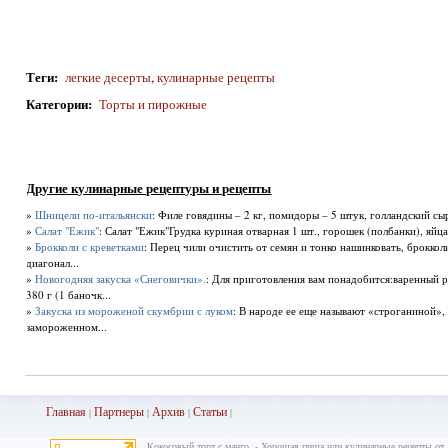
Теги
:
легкие десерты
,
кулинарные рецепты
Категории
:
Торты и пирожные
Другие кулинарные рецептуры и рецепты
»
Шницели по-итальянски
: Филе говядины – 2 кг, помидоры – 5 штук, голландский сыр
»
Салат "Ежик"
: Салат "Ежик"Грудка куриная отварная 1 шт., горошек (полбанки), яйца
»
Брокколи с креветками
: Перец чили очистить от семян и тонко нашинковать, брокколи
диагонал...
»
Новогодняя закуска «Снеговички».
: Для приготовления вам понадобится:варенный р
380 г (1 баночк...
»
Закуска из мороженой скумбрии с луком
: В народе ее еще называют «строганиной», 
замороженном...
Главная
Партнеры
Архив
Ста
тьи
|
|
|
|
Кокосовый торт с манго. - Хорошая пища или кулинарные рецепты от 