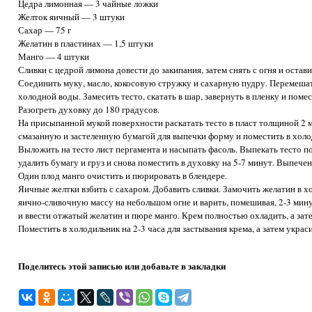
Цедра лимонная — 3 чайные ложки
Желток яичный — 3 штуки
Сахар — 75 г
Желатин в пластинах — 1,5 штуки
Манго — 4 штуки
Сливки с цедрой лимона довести до закипания, затем снять с огня и остави
Соединить муку, масло, кокосовую стружку и сахарную пудру. Перемешат
холодной воды. Замесить тесто, скатать в шар, завернуть в пленку и поме
Разогреть духовку до 180 градусов.
На присыпанной мукой поверхности раскатать тесто в пласт толщиной 2 м
смазанную и застеленную бумагой для выпечки форму и поместить в холо
Выложить на тесто лист пергамента и насыпать фасоль. Выпекать тесто по
удалить бумагу и груз и снова поместить в духовку на 5-7 минут. Выпече
Один плод манго очистить и пюрировать в блендере.
Яичные желтки взбить с сахаром. Добавить сливки. Замочить желатин в хо
яично-сливочную массу на небольшом огне и варить, помешивая, 2-3 минут
и ввести отжатый желатин и пюре манго. Крем полностью охладить, а зат
Поместить в холодильник на 2-3 часа для застывания крема, а затем украс
Поделитесь этой записью или добавьте в закладки