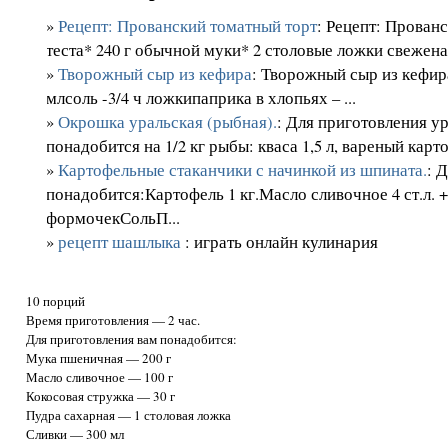
»
Рецепт: Прованский томатный торт
: Рецепт: Прован
теста* 240 г обычной муки* 2 столовые ложки свеженат
»
Творожный сыр из кефира
: Творожный сыр из кефир
млсоль -3/4 ч ложкипаприка в хлопьях – ...
»
Окрошка уральская (рыбная).
: Для приготовления 
понадобится на 1/2 кг рыбы: кваса 1,5 л, вареный карто
»
Картофельные стаканчики с начинкой из шпината.
: 
понадобится:Картофель 1 кг.Масло сливочное 4 ст.л. 
формочекСольП...
»
рецепт шашлыка
: играть онлайн кулинария
10 порций
Время приготовления — 2 час.
Для приготовления вам понадобится:
Мука пшеничная — 200 г
Масло сливочное — 100 г
Кокосовая стружка — 30 г
Пудра сахарная — 1 столовая ложка
Сливки — 300 мл