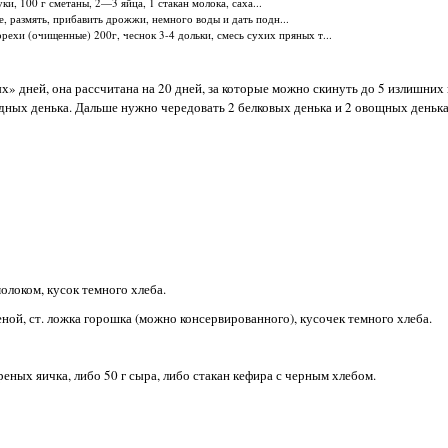
и, 100 г сметаны, 2—3 яйца, 1 стакан молока, саха...
, размять, прибавить дрожжи, немного воды и дать подн...
орехи (очищенные) 200г, чеснок 3-4 дольки, смесь сухих пряных т...
» дней, она рассчитана на 20 дней, за которые можно скинуть до 5 излишних
одных денька. Дальше нужно чередовать 2 белковых денька и 2 овощных денька 
олоком, кусок темного хлеба.
еной, ст. ложка горошка (можно консервированного), кусочек темного хлеба.
ареных яичка, либо 50 г сыра, либо стакан кефира с черным хлебом.