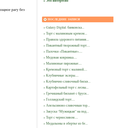
» Это интересно
вощное рагу без
ПОСЛЕДНИЕ ЗАПИСИ
» Galaxy Digital: банковска...
» Торт с малиновым кремом...
» Правила здорового питания...
» Пикантный творожный торт....
» Палочки «Пикантные»....
» Медовая коврижка....
» Малиновые пирожные....
» Кремовый торт с малиной....
» Клубничные эклеры....
» Клубнично-сливочный бискв...
» Картофельный торт с лесны...
» Гречишный бисквит с брусн...
» Голландский торт....
» Апельсиново-сливочныи тор...
» Закуска “Мужицкая” на под...
» Торт с черносливом....
» Медальоны в обертке из бе...