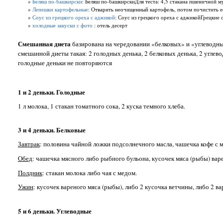
»
Беляш по-башкирски
: Беляш по-башкирскиДля теста: 4,5 стакана пшеничной мук
»
Лепешки картофельные
: Отварить неочищенный картофель, потом почистить ее
»
Соус из грецкого ореха с аджикой
: Соус из грецкого ореха с аджикойГрецкие 
»
холодные закуски с фото
: отель десерт
Смешанная диета
базирована на чередовании «белковых» и «углеводных
смешанной диеты такая: 2 голодных денька, 2 белковых денька, 2 углев
голодные деньки не повторяются
1 и 2 деньки. Голодные
1 л молока, 1 стакан томатного сока, 2 куска темного хлеба.
3 и 4 деньки. Белковые
Завтрак
: половина чайной ложки подсолнечного масла, чашечка кофе с м
Обед
: чашечка мясного либо рыбного бульона, кусочек мяса (рыбы) вар
Полдник
: стакан молока либо чая с медом.
Ужин
: кусочек вареного мяса (рыбы), либо 2 кусочка ветчины, либо 2 в
5 и 6 деньки. Углеводные