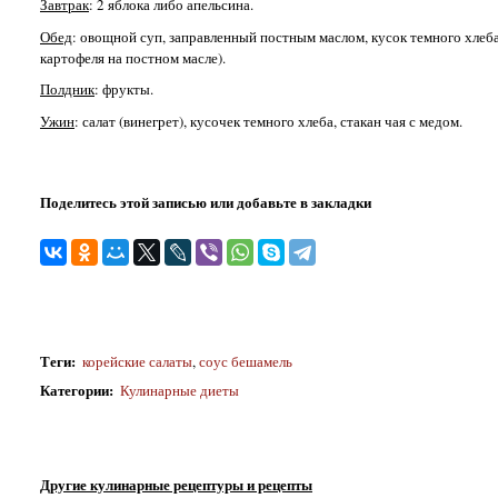
Завтрак
: 2 яблока либо апельсина.
Обед
: овощной суп, заправленный постным маслом, кусок темного хлеба
картофеля на постном масле).
Полдник
: фрукты.
Ужин
: салат (винегрет), кусочек темного хлеба, стакан чая с медом.
Поделитесь этой записью или добавьте в закладки
Теги
:
корейские салаты
,
соус бешамель
Категории
:
Кулинарные диеты
Другие кулинарные рецептуры и рецепты