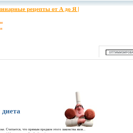
инарные рецепты от А до Я |
ии
ия
 диета
ке. Считается, что прямым предком этого лакомства явля...