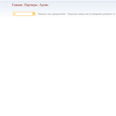
Главная
Партнеры
Архив
|
|
|
Маньяк под прикрытием - Хорошая пища или кулинарные рецепты от