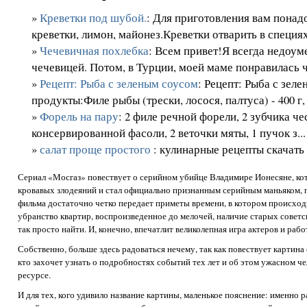
»
Креветки под шубой.
: Для приготовления вам понад
креветки, лимон, майонез.Креветки отварить в специях
»
Чечевичная похлебка
: Всем привет!Я всегда недоум
чечевицей. Потом, в Турции, моей маме понравилась че
»
Рецепт: Рыба с зеленым соусом
: Рецепт: Рыба с зе
продукты:Филе рыбы (трески, лосося, палтуса) - 400 г, 
»
Форель на пару
: 2 филе речной форели, 2 зубчика че
консервированной фасоли, 2 веточки мяты, 1 пучок з...
»
салат проще простого
: кулинарные рецепты скачать
Сериал «Мосгаз» повествует о серийном убийце Владимире Ионесяне, ко
кровавых злодеяний и стал официально признанным серийным маньяком, 
фильма достаточно четко передает приметы времени, в котором происход
убранство квартир, воспроизведенное до мелочей, наличие старых советс
так просто найти. И, конечно, впечатлит великолепная игра актеров и раб
Собственно, больше здесь радоваться нечему, так как повествует картина
кто захочет узнать о подробностях событий тех лет и об этом ужасном че
ресурсе.
И для тех, кого удивило название картины, маленькое пояснение: именно 