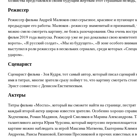
хозяйства представлялся своим будущим жертвам этот страшный нелюдь, 
Режиссер
Режиссер фильма Андрей Малюков снял серьезное, красивое и пугающее ки
предыдущие его работы. Малюков - режиссер знаменитый и признанный, та
можно смело смотреть картину, не боясь разочарования. Она очень востр
фильм 2019 года выпуска. Режиссер уже не раз доказывал свою компетент
ворота», «Я русский солдат», «Мы из будущего», «В зоне особого внима
выступил в роли режиссера в нескольких сериалах, среди которых «Спец
ударом».
Сценарист
Сценарист фильма - Зоя Кудря, тот самый автор, который писал сценарий 
имя в титрах, многие зрители сразу поймут то, что картину смотреть ст
Эрнст совместно с Денисом Евстигнеевым.
Актеры
Титры фильма «Мосгаз», который вы сможете найти на странице, пестрят 
каждый второй актер широко известен зрителю. Особенно хорошо справи
Ходченкова, Роман Мадянов, Андрей Смоляков и Марина Александрова. Т
талантливого актера Юрия Чурсина, который виртуозно перевоплощается 
картине можно наблюдать за игрой Максима Матвеева, Екатерины Климо
Андреева, Раисы Рязановой, Евгении Пресниковой и прочих известных и 