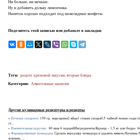
Ни больше, ни меньше.
Ну и добавить дольку лимончика.
Напиток хорошо подходит под шоколадные конфеты.
Поделитесь этой записью или добавьте в закладки
Теги
:
рецепт хреновой закуски
,
вторые блюда
Категории
:
Алкогольные напитки
Другие кулинарные рецептуры и рецепты
»
Печенье сахарное
: 150 гр. маргарина2 яйца1 стакан сахара0,5 чайной ложки соды 
ст...
»
Изюмительная курочка
: 80 мин 6 порцийИнгредиенты:Курица – 1,5 кг или бедро- 6
»
Фаршированные помидоры
: Срезать верхушку помидора и удалить мякоть.Начинка 
зеленью, ...