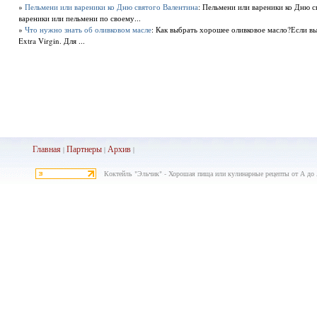
»
Пельмени или вареники ко Дню святого Валентина
: Пельмени или вареники ко Дню 
вареники или пельмени по своему...
»
Что нужно знать об оливковом масле
: Как выбрать хорошее оливковое масло?Если в
Extra Virgin. Для ...
Главная
Партнеры
Архив
|
|
|
Коктейль "Эльчик" - Хорошая пища или кулинарные рецепты от А до