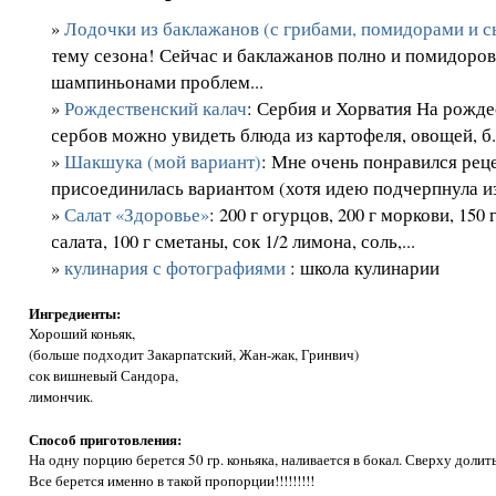
»
Лодочки из баклажанов (с грибами, помидорами и 
тему сезона! Сейчас и баклажанов полно и помидоров,
шампиньонами проблем...
»
Рождественский калач
: Сербия и Хорватия На рожде
сербов можно увидеть блюда из картофеля, овощей, б.
»
Шакшука (мой вариант)
: Мне очень понравился реце
присоединилась вариантом (хотя идею подчерпнула из 
»
Салат «Здоровье»
: 200 г огурцов, 200 г моркови, 150
салата, 100 г сметаны, сок 1/2 лимона, соль,...
»
кулинария с фотографиями
: школа кулинарии
Ингредиенты:
Хороший коньяк,
(больше подходит Закарпатский, Жан-жак, Гринвич)
сок вишневый Сандора,
лимончик.
Способ приготовления:
На одну порцию берется 50 гр. коньяка, наливается в бокал. Сверху долить
Все берется именно в такой пропорции!!!!!!!!!