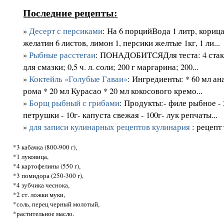
Последние рецепты:
»
Десерт с персиками
: На 6 порцийВода 1 литр, корица
желатин 6 листов, лимон 1, персики желтые 1кг, 1 ли...
»
Рыбные расстегаи
: ПОНАДОБИТСЯДля теста: 4 стака
для смазки; 0,5 ч. л. соли; 200 г маргарина; 200...
»
Коктейль «Голубые Гаваи»
: Ингредиенты: * 60 мл ан
рома * 20 мл Курасао * 20 мл кокосового кремо...
»
Борщ рыбный с грибами
: Продукты:- филе рыбное - 2
петрушки - 10г- капуста свежая - 100г- лук репчаты...
»
для записи кулинарных рецептов кулинария
: рецепт
*3 кабачка (800-900 г),
*1 луковица,
*4 картофелины (550 г),
*3 помидора (250-300 г),
*4 зубчика чеснока,
*2 ст. ложки муки,
*соль, перец черный молотый,
*растительное масло.