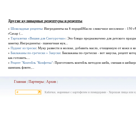
Другие кулинарные рецептуры и рецепты
»
Шоколадные рецепты
: Ингредиенты на 8 порцийМасло сливочное несоленое - 150 г
гСахар (...
»
Тарталетки «Вишня для Снегурочки»
: Это блюдо предназначено для детского праздн
заметку.Ингредиенты:- пшеничная мук...
»
Пудинг из трески
: Муку развести в молоке, добавить масло, очищенную от кожи и ко
»
Баклажаны по-гречески » Закуски
: Баклажаны по-гречески - вот закуска, рецепт ко
как готовить....
»
Рецепт "Коктейль "Конфетка"
: Приготовить коктейль методом шейк, смешав в шейкер
шампань флюте,...
Главная
Партнеры
Архив
|
|
|
Кабачки, жаренные с картофелем и помидорами - Хорошая пища или к