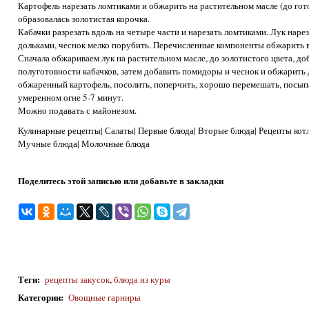
Картофель нарезать ломтиками и обжарить на растительном масле (до гот
образовалась золотистая корочка.
Кабачки разрезать вдоль на четыре части и нарезать ломтиками. Лук нар
дольками, чеснок мелко порубить. Перечисленные компоненты обжарить в
Сначала обжариваем лук на растительном масле, до золотистого цвета, до
полуготовности кабачков, затем добавить помидоры и чеснок и обжарить 
обжаренный картофель, посолить, поперчить, хорошо перемешать, посыпа
умеренном огне 5-7 минут.
Можно подавать с майонезом.
Кулинарные рецепты| Салаты| Первые блюда| Вторые блюда| Рецепты котл
Мучные блюда| Молочные блюда
Поделитесь этой записью или добавьте в закладки
Теги
:
рецепты закусок
,
блюда из куры
Категории
:
Овощные гарниры