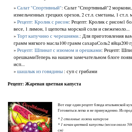
»
Салат "Спортивный"
: Салат "Спортивный"2 моркови, 
измельченных грецких орехов, 2 ст.л. сметаны, 1 ст.л. м
»
Рецепт: Кролик с рисом
: Рецепт: Кролик с рисом1 бо
весе, 1 лимон, 1 щепотка морской соли и свежемоло...
»
Торт капучино с черешнями.
: Для приготовления ва
грамм мягкого масла100 грамм сахараСоль2 яйца200 г
»
Рецепт: Шпинат с изюмом и орешками
: Рецепт: Шп
орешкамиТеперь на нашем замечательном блоге появ
исп...
»
шашлык из говядины
: суп с грибами
Рецепт: Жареная цветная капуста
Вот еще один рецепт блюда итальянской кух
Готовиться легко и не принужденно. Из про
* 2 столовые ложки каперсов
* 1 кочан цветной капусты (весом около 500
см)