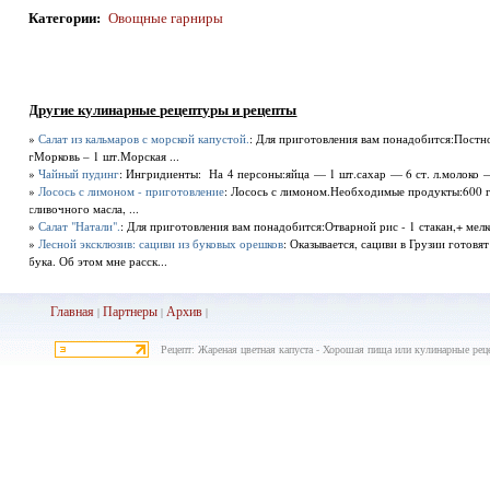
Категории
:
Овощные гарниры
Другие кулинарные рецептуры и рецепты
»
Салат из кальмаров с морской капустой.
: Для приготовления вам понадобится:Постно
гМорковь – 1 шт.Морская ...
»
Чайный пудинг
: Ингридиенты: На 4 персоны:яйца — 1 шт.сахар — 6 ст. л.молоко — 
»
Лосось с лимоном - приготовление
: Лосось с лимоном.Необходимые продукты:600 г л
сливочного масла, ...
»
Салат "Натали".
: Для приготовления вам понадобится:Отварной рис - 1 стакан,+ мелко
»
Лесной эксклюзив: сациви из буковых орешков
: Оказывается, сациви в Грузии готовя
бука. Об этом мне расск...
Главная
Партнеры
Архив
|
|
|
Рецепт: Жареная цветная капуста - Хорошая пища или кулинарные рец