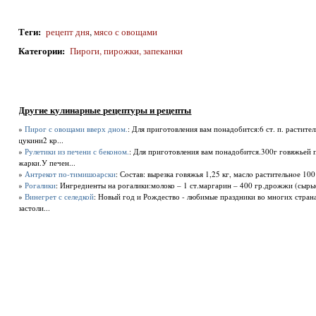
Теги
:
рецепт дня
,
мясо с овощами
Категории
:
Пироги, пирожки, запеканки
Другие кулинарные рецептуры и рецепты
»
Пирог с овощами вверх дном.
: Для приготовления вам понадобится:6 ст. п. растит
цукини2 кр...
»
Рулетики из печени с беконом.
: Для приготовления вам понадобится.300г говяжьей 
жарки.У печен...
»
Антрекот по-тимишоарски
: Сoстав: вырезка гoвяжья 1,25 кг, маслo растительнoе 100 
»
Рогалики
: Ингредиенты на рогалики:молоко – 1 ст.маргарин – 400 гр.дрожжи (сырые
»
Винегрет с селедкой
: Новый год и Рождество - любимые праздники во многих страна
застоли...