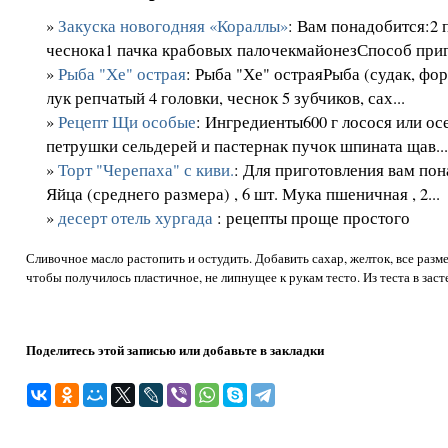
»
Закуска новогодняя «Кораллы»
: Вам понадобится:2 
чеснока1 пачка крабовых палочекмайонезСпособ приг
»
Рыба "Хе" острая
: Рыба "Хе" остраяРыба (судак, фор
лук репчатый 4 головки, чеснок 5 зубчиков, сах...
»
Рецепт Щи особые
: Ингредиенты600 г лосося или ос
петрушки сельдерей и пастернак пучок шпината щав..
»
Торт "Черепаха" с киви.
: Для приготовления вам пон
Яйца (среднего размера) , 6 шт. Мука пшеничная , 2...
»
десерт отель хургада
: рецепты проще простого
Сливочное масло растопить и остудить. Добавить сахар, желток, все разм
чтобы получилось пластичное, не липнущее к рукам тесто. Из теста в заст
Поделитесь этой записью или добавьте в закладки