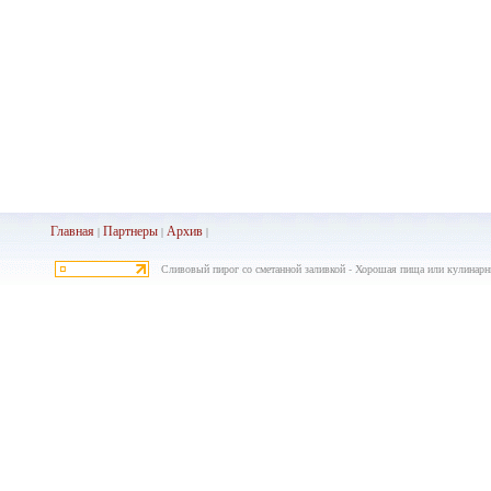
Главная
Партнеры
Архив
|
|
|
Сливовый пирог со сметанной заливкой - Хорошая пища или кулинарн