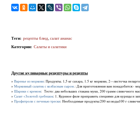
Теги
:
рецепты блюд
,
салат ананас
Категории
:
Салаты и салатики
Другие кулинарные рецептуры и рецепты
»
Варенье из моркови
: Продукты. 1,5 кг сахара, 1.5 кг моркови, 2—листочка пеларго
»
Морковный салатик с колбасным сыром.
: Для приготовления вам понадобится:- мо
»
Шарики с кремом
: Тесто: два небольших стакана муки, 200 грамм сливочного масл
»
Салат «Золотой гребешок
: 1. Куриное филе приправить специями для курицы и запе
»
Профитроли с печенью трески
: Необходимые продукты:200 мл воды100 г сливочно