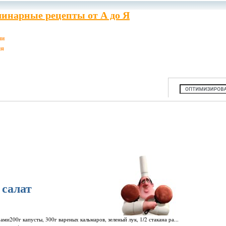
инарные рецепты от А до Я
ии
ия
салат
ами200г капусты, 300г вареных кальмаров, зеленый лук, 1/2 стакана ра...