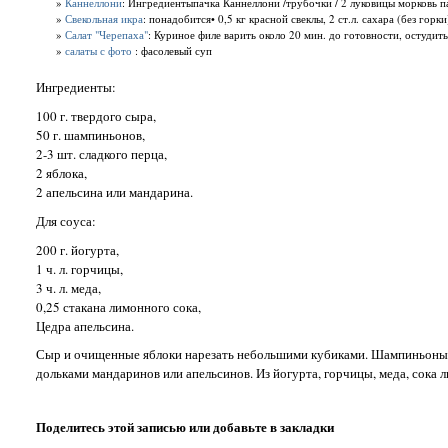
»
Каннеллони
: Ингредиентыпачка Каннеллони /трубочки / 2 луковицы морковь па
»
Свекольная икра
: понадобится• 0,5 кг красной свеклы, 2 ст.л. сахара (без горк
»
Салат "Черепаха"
: Куриное филе варить около 20 мин. до готовности, остудить,
»
салаты с фото
: фасолевый суп
Ингредиенты:
100 г. твердого сыра,
50 г. шампиньонов,
2-3 шт. сладкого перца,
2 яблока,
2 апельсина или мандарина.
Для соуса:
200 г. йогурта,
1 ч. л. горчицы,
3 ч. л. меда,
0,25 стакана лимонного сока,
Цедра апельсина.
Сыр и очищенные яблоки нарезать небольшими кубиками. Шампиньоны п
дольками мандаринов или апельсинов. Из йогурта, горчицы, меда, сока л
Поделитесь этой записью или добавьте в закладки