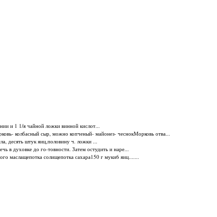
нии и 1 1/я чайной ложки винной кислот...
рковь- колбасный сыр, можно копченый- майонез- чеснокМорковь отва...
а, десять штук яиц,половину ч. ложки ...
чь в духовке до го-товности. Затем остудить и наре...
го маслащепотка солищепотка сахара150 г муки6 яиц.......