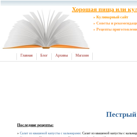
Хорошая пища или кул
» Кулинарный сайт
» Советы и рекомендац
» Рецепты приготовлен
Главная
Блог
Архивы
Магазин
Пестрый 
Последние рецепты:
»
Салат из квашеной капусты с кальмарами
: Салат из квашеной капусты с кальмар