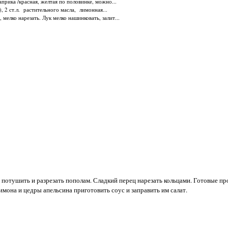
прика /красная, желтая по половинке, можно...
и), 2 ст.л. растительного масла, лимонная...
 мелко нарезать. Лук мелко нашинковать, залит...
отушить и разрезать пополам. Сладкий перец нарезать кольцами. Готовые пр
имона и цедры апельсина приготовить соус и заправить им салат.