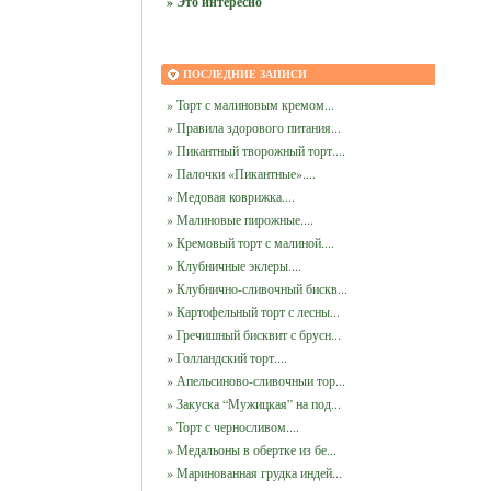
» Это интересно
ПОСЛЕДНИЕ ЗАПИСИ
» Торт с малиновым кремом...
» Правила здорового питания...
» Пикантный творожный торт....
» Палочки «Пикантные»....
» Медовая коврижка....
» Малиновые пирожные....
» Кремовый торт с малиной....
» Клубничные эклеры....
» Клубнично-сливочный бискв...
» Картофельный торт с лесны...
» Гречишный бисквит с брусн...
» Голландский торт....
» Апельсиново-сливочныи тор...
» Закуска “Мужицкая” на под...
» Торт с черносливом....
» Медальоны в обертке из бе...
» Маринованная грудка индей...