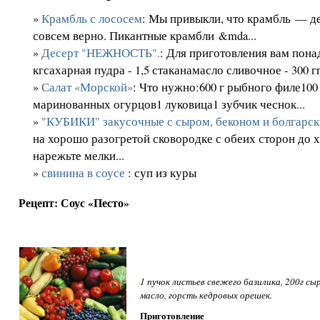
»
Крамбль с лососем
: Мы привыкли, что крамбль — д
совсем верно. Пикантные крамбли &mda...
»
Десерт "НЕЖНОСТЬ".
: Для приготовления вам пона
кгсахарная пудра - 1,5 стаканамасло сливочное - 300 гп
»
Салат «Морской»
: Что нужно:600 г рыбного филе100
маринованных огурцов1 луковица1 зубчик чеснок...
»
"КУБИКИ" закусочные с сыром, беконом и болгарс
на хорошо разогретой сковородке с обеих сторон до х
нарежьте мелки...
»
свинина в соусе
: суп из куры
Рецепт: Соус «Песто»
1 пучок листьев свежего базилика, 200г сыр
масло, горсть кедровых орешек.
Приготовление