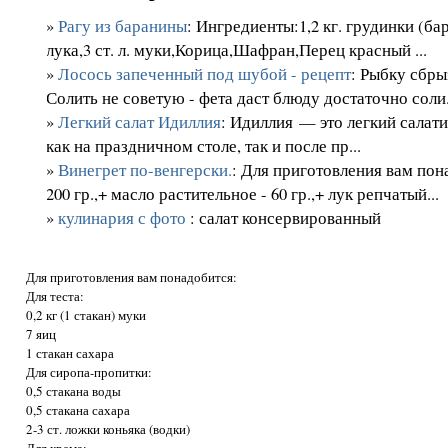
»
Рагу из баранины
: Ингредиенты:1,2 кг. грудинки (ба
лука,3 ст. л. муки,Корица,Шафран,Перец красный ...
»
Лосось запеченный под шубой - рецепт
: Рыбку сбр
Солить не советую - фета даст блюду достаточно соли.
»
Легкий салат Идиллия
: Идиллия — это легкий салати
как на праздничном столе, так и после пр...
»
Винегрет по-венгерски.
: Для приготовления вам пон
200 гр.,+ масло растительное - 60 гр.,+ лук репчатый...
»
кулинария с фото
: салат консервированный
Для приготовления вам понадобится:
Для теста:
0,2 кг (1 стакан) муки
7 яиц
1 стакан сахара
Для сиропа-пропитки:
0,5 стакана воды
0,5 стакана сахара
2-3 ст. ложки коньяка (водки)