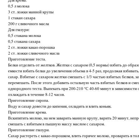
Для крема:
0,5 л молока
3 ст. ложки манной крупы
1 стакан сахара
200 г сливочного масла
Для глазури:
0,5 стакана молока
0,5 стакана сахара
2 ст. ложки какао-порошка
2 ст. ложки сливочного масла
Приготовление теста.
Белки отделить от желтков. Желтки с сахаром (0,5 нормы) взбить до обра
емкости взбить белки до увеличения объема в 4-5 раз, продолжая взбиват
сахар. Взбитые с сахаром желтки смешать с 1/3 частью взбитых белков, за
перемешать. После этого добавить остальную часть взбитых белков и сме
однородного теста. Выпекать при 200-210 °С 40-60 минут в зависимости 
охлаждать в течение 8-12 часов.
Приготовление сиропа.
Воду и сахар довести до кипения, охладить и влить коньяк.
Приготовление крема.
Вскипятить молоко, на нем заварить манную крупу, варить 20 минут, неп
смешать с взбитым в пышную массу маслом с сахаром.
Приготовление глазури.
Сахар растереть с какао-порошком, влить горячее молоко, проварить в то