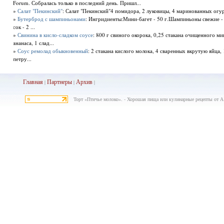
Forum. Собралась только в последний день. Пришл...
»
Салат "Пекинский"
: Салат "Пекинский"4 помидора, 2 луковицы, 4 маринованных огурца
»
Бутерброд с шампиньонами
: Ингридиенты:Мини-багет - 50 г.Шампиньоны свежие - 
сок - 2 ...
»
Свинина в кисло-сладком соусе
: 800 г свиного окорока, 0,25 стакана очищенного м
ананаса, 1 слад...
»
Соус ремолад обыкновенный
: 2 стакана кислого молока, 4 сваренных вкрутую яйца, 
петру...
Главная
Партнеры
Архив
|
|
|
Торт «Птичье молоко». - Хорошая пища или кулинарные рецепты от А