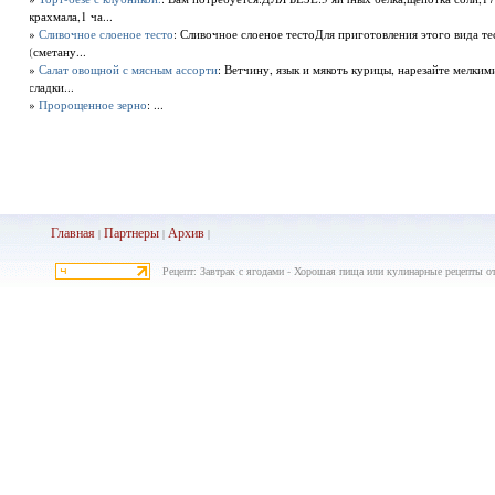
крахмала,1 ча...
»
Сливочное слоеное тесто
: Сливочное слоеное тестоДля приготовления этого вида те
(сметану...
»
Салат овощной с мясным ассорти
: Ветчину, язык и мякоть курицы, нарезайте мелки
сладки...
»
Пророщенное зерно
: ...
Главная
Партнеры
Архив
|
|
|
Рецепт: Завтрак с ягодами - Хорошая пища или кулинарные рецепты о