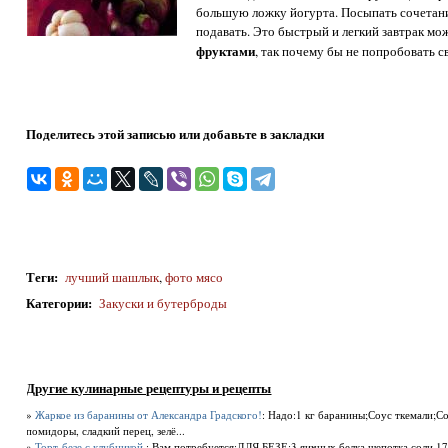
большую ложку йогурта. Посыпать сочетани
подавать. Это быстрый и легкий завтрак м
фруктами
, так почему бы не попробовать 
Поделитесь этой записью или добавьте в закладки
Теги
:
лучший шашлык
,
фото мясо
Категории
:
Закуски и бутерброды
Другие кулинарные рецептуры и рецепты
»
Жаркое из баранины от Александра Градского!
: Надо:1 кг баранины;Соус ткемали;Со
помидоры, сладкий перец, зелё...
»
Торт-безе с клубникой.
: Вам потребуется:ДЛЯ БЕЗЕ:3 яичных белка,щепотка соли,17