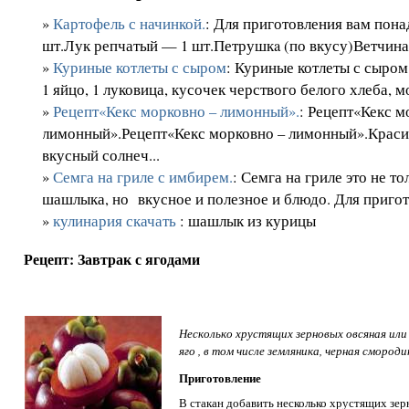
»
Картофель с начинкой.
: Для приготовления вам пон
шт.Лук репчатый — 1 шт.Петрушкa (по вкусу)Ветчина 
»
Куриные котлеты с сыром
: Куриные котлеты с сыром
1 яйцо, 1 луковица, кусочек черствого белого хлеба, мо
»
Рецепт«Кекс морковно – лимонный».
: Рецепт«Кекс м
лимонный».Рецепт«Кекс морковно – лимонный».Краси
вкусный солнеч...
»
Семга на гриле с имбирем.
: Семга на гриле это не т
шашлыка, но вкусное и полезное и блюдо. Для пригото
»
кулинария скачать
: шашлык из курицы
Рецепт: Завтрак с ягодами
Несколько хрустящих зерновых овсяная или
яго , в том числе земляника, черная смороди
Приготовление
В стакан добавить несколько хрустящих зер