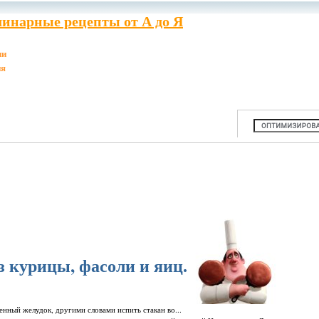
инарные рецепты от А до Я
ии
ия
з курицы, фасоли и яиц.
енный желудок, другими словами испить стакан во...