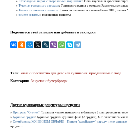
»
Шоколадный пирог с творожными шариками
: Очень вкусный и красивый пиро
»
Тушеная говядина с овощами
: Тушеная говядина с овощамиРастительное масло 
»
Тыква со сливками и изюмом
: Тыква со сливками и изюмомТыква 500г, сливки 50
»
рецепт котлеты
: кулинарные рецепты
Поделитесь этой записью или добавьте в закладки
Теги
:
онлайн бесплатно для девочек кулинария
,
праздничные блюда
Категории
:
Закуски и бутерброды
Другие кулинарные рецептуры и рецепты
»
Приправа "Огонек"
: Томаты и чеснок измельчить в блендере ( или провернуть чере
»
Куриные грудки
: Куриные грудки4 куриных филе (2 грудки), 60г сливочного масла, 
»
Скумбрия на КОФЕЙНОМ ОБЛАКЕ! - Привет "хавайскому" народу и его славным с
продли...