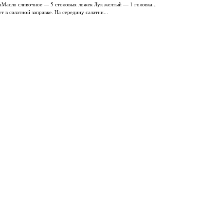
аМасло сливочное — 5 столовых ложек Лук желтый — 1 головка...
 в салатной заправке. На середину салатни...