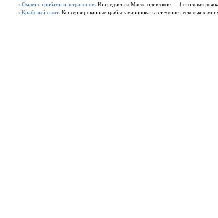
»
Омлет с грибами и эстрагоном
: Ингредиенты:Масло оливковое — 1 столовая ложк
»
Крабовый салат
: Консервированные крабы замариновать в течение нескольких минут