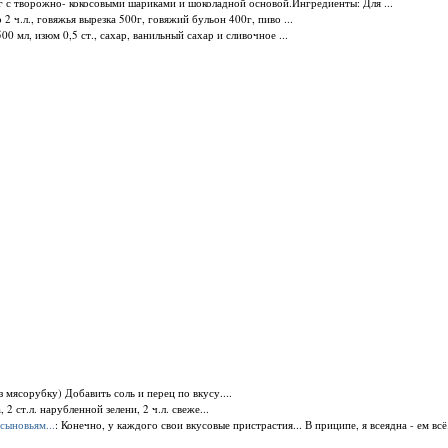
г с творожно- кокосовыми шариками и шоколадной основой.Ингредиенты: Для ...
2 ч.л., говяжья вырезка 500г, говяжий бульон 400г, пиво ...
0 мл, изюм 0,5 ст., сахар, ванильный сахар и сливочное ...
з мясорубку) Добавить соль и перец по вкусу....
2 ст.л. нарубленной зелени, 2 ч.л. свеже...
ыновьям...
: Конечно, у каждого свои вкусовые пристрастия... В приципе, я всеядна - ем всё.