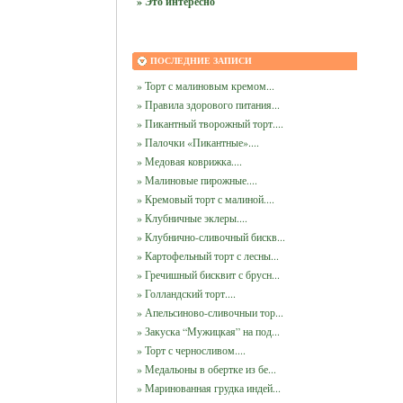
» Это интересно
ПОСЛЕДНИЕ ЗАПИСИ
» Торт с малиновым кремом...
» Правила здорового питания...
» Пикантный творожный торт....
» Палочки «Пикантные»....
» Медовая коврижка....
» Малиновые пирожные....
» Кремовый торт с малиной....
» Клубничные эклеры....
» Клубнично-сливочный бискв...
» Картофельный торт с лесны...
» Гречишный бисквит с брусн...
» Голландский торт....
» Апельсиново-сливочныи тор...
» Закуска “Мужицкая” на под...
» Торт с черносливом....
» Медальоны в обертке из бе...
» Маринованная грудка индей...