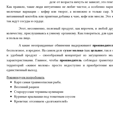
деле от возраста ничуть не зависит, это ге
Как правило, такие люди интуитивно не любят чистое, а особенно пар
молочные вариации – кефир или творог, а возможно и только сыр. М
витаминный коктейль или приятная добавка к чаю, кофе или мюсли. Это 
так ждут сосуды и сердце.
Этот, несомненно, полезный продукт, как впрочем, и любой др
количеству, прислушиваясь к умному организму. Как говориться, для одно
и польза на лицо.
производител
А какие неоправданные обвинения выдерживают
сухое молоко
цельное
бесполезное, и вредное. На самом деле
(как
, так 
и удобный продукт – своеобразный концентрат из загущенного мо
производитель
характеристиками. Главное, чтобы
соблюдал грамотную
территорий «живое молоко» просто недоступно и приобретение ко
единственный выход.
Рекомендуем попробовать
Карп самая травмоопасная рыба.
Весенний рацион
Старорусские термины кулинарии
Куриные крылышки под томатным соусом
Креветки: отсеиваем «долгожителей»