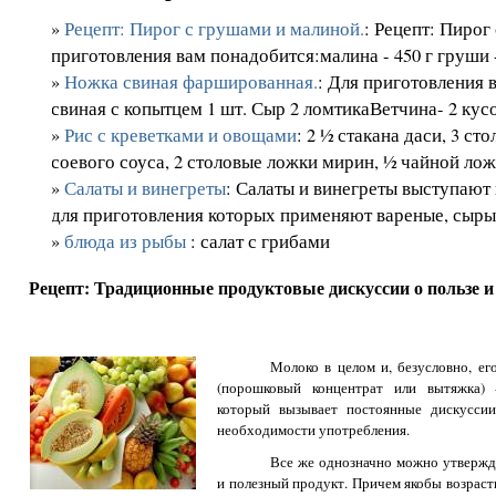
»
Рецепт: Пирог с грушами и малиной.
: Рецепт: Пирог
приготовления вам понадобится:малина - 450 г груши - 6
»
Ножка свиная фаршированная.
: Для приготовления
свиная с копытцем 1 шт. Сыр 2 ломтикаВетчина- 2 кусо
»
Рис с креветками и овощами
: 2 ½ стакана даси, 3 с
соевого соуса, 2 столовые ложки мирин, ½ чайной лож
»
Салаты и винегреты
: Салаты и винегреты выступают 
для приготовления которых применяют вареные, сыры.
»
блюда из рыбы
: салат с грибами
Рецепт: Традиционные продуктовые дискуссии о пользе и 
Молоко в целом и, безусловно, ег
(порошковый концентрат или вытяжка) 
который вызывает постоянные дискуссии
необходимости употребления.
Все же однозначно можно утвержда
и полезный продукт. Причем якобы возраст