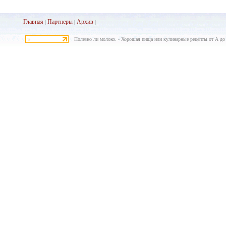
Главная
Партнеры
Архив
|
|
|
Полезно ли молоко. - Хорошая пища или кулинарные рецепты от А до