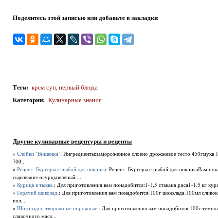
Поделитесь этой записью или добавьте в закладки
Теги
:
крем суп
,
первый блюда
Категории
:
Кулинарные знания
Другие кулинарные рецептуры и рецепты
»
Слойки "Вишенки"
: Ингредиенты:замороженное слоено дрожжевое тесто 450гмука 1
700...
»
Рецепт: Бургеры с рыбой для пикника
: Рецепт: Бургеры с рыбой для пикникаВам п
сырсвежие огурцызеленый ...
»
Курица в тыкве.
: Для приготовления вам понадобится:1-1,5 стакана риса1-1,5 кг ку
»
Горячий шоколад.
: Для приготовления вам понадобится.100г шоколада.100мл сливо
пол...
»
Шоколадно творожные пирожные.
: Для приготовления вам понадобится:100г темно
сливочного масл...