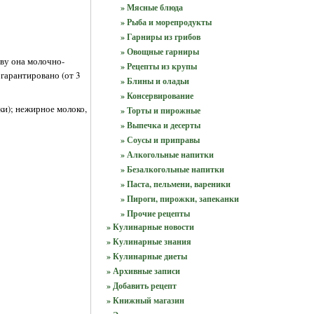
» Мясные блюда
» Рыба и морепродукты
» Гарниры из грибов
» Овощные гарниры
аву она молочно-
» Рецепты из крупы
гарантировано (от 3
» Блины и оладьи
» Консервирование
ки); нежирное молоко,
» Торты и пирожные
» Выпечка и десерты
» Соусы и приправы
» Алкогольные напитки
» Безалкогольные напитки
» Паста, пельмени, вареники
» Пироги, пирожки, запеканки
» Прочие рецепты
» Кулинарные новости
» Кулинарные знания
» Кулинарные диеты
» Архивные записи
» Добавить рецепт
» Книжный магазин