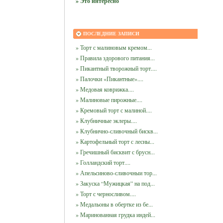
» Это интересно
ПОСЛЕДНИЕ ЗАПИСИ
» Торт с малиновым кремом...
» Правила здорового питания...
» Пикантный творожный торт....
» Палочки «Пикантные»....
» Медовая коврижка....
» Малиновые пирожные....
» Кремовый торт с малиной....
» Клубничные эклеры....
» Клубнично-сливочный бискв...
» Картофельный торт с лесны...
» Гречишный бисквит с брусн...
» Голландский торт....
» Апельсиново-сливочныи тор...
» Закуска “Мужицкая” на под...
» Торт с черносливом....
» Медальоны в обертке из бе...
» Маринованная грудка индей...