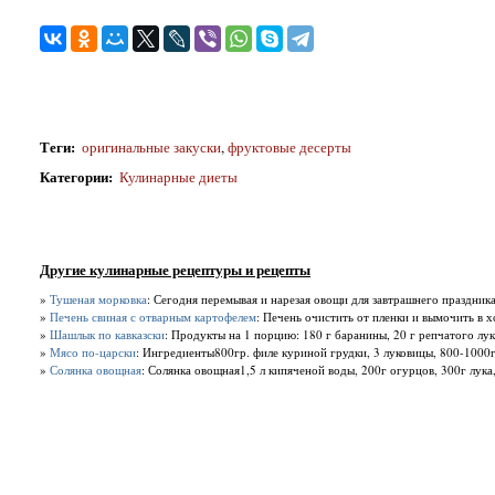
Теги
:
оригинальные закуски
,
фруктовые десерты
Категории
:
Кулинарные диеты
Другие кулинарные рецептуры и рецепты
»
Тушеная морковка
: Сегодня перемывая и нарезая овощи для завтрашнего праздника
»
Печень свиная с отварным картофелем
: Печень очистить от пленки и вымочить в х
»
Шашлык по кавказски
: Продукты на 1 порцию: 180 г баранины, 20 г репчатого лука,
»
Мясо по-царски
: Ингредиенты800гр. филе куриной грудки, 3 луковицы, 800-1000гр.
»
Солянка овощная
: Солянка овощная1,5 л кипяченой воды, 200г огурцов, 300г лука,