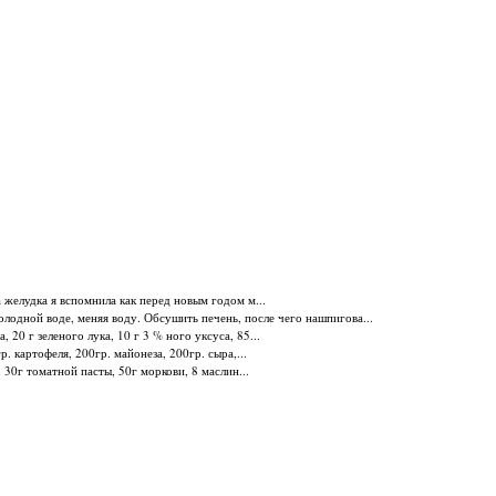
 желудка я вспомнила как перед новым годом м...
олодной воде, меняя воду. Обсушить печень, после чего нашпигова...
 20 г зеленого лука, 10 г 3 % ного уксуса, 85...
 картофеля, 200гр. майонеза, 200гр. сыра,...
 30г томатной пасты, 50г моркови, 8 маслин...