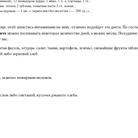
ной), 12 помидоров черри, 1 яйцо, 1 ч. л. горчицы, 2 ст...
, чеснок 2 зубчика, томатная паста 2 ст. ложки...
 куриная — 1 шт.,+ чернослив (без косточек ) — 200 гр.,+...
ощи, чтоб запастись витаминами на зиму, отлично подойдет эта диета. По сост
иете
можно посиживать некоторое количество дней, а можно месяц. Похудание 
 вас.
ая фасоль, огурцы, салат, тыква, картофель, зелень); свежайшие фрукты (ябло
й либо зерновой хлеб.
в, залитых нежирным молоком.
аслом либо сметаной, кусочек ржаного хлеба.