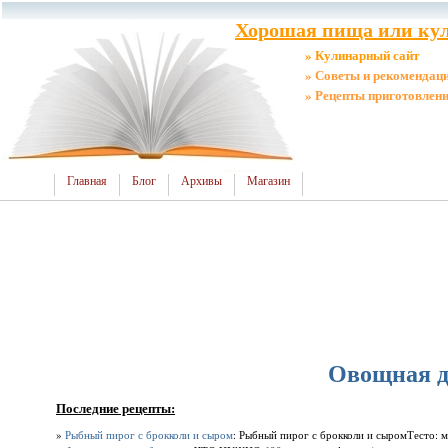
Хорошая пища или кул
» Кулинарный сайт
» Советы и рекомендац
» Рецепты приготовлен
Главная
Блог
Архивы
Магазин
Овощная д
Последние рецепты:
»
Рыбный пирог с брокколи и сыром
: Рыбный пирог с брокколи и сыромТесто: мук