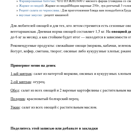
»
Фаршированные биточки
: ЧТО НУЖНО:600 г мясного фарша (говядина со свини
»
Жаркое из мидий
: Жаркое из мидийМидии вареные 250г, лук репчатый 3 головки
»
Рецепт салата из чернослива.
: Для приготовления блюда вам понадобится:Грудка
»
вкусные закуски
: рецепт квашеной
Для любителей овощей и для тех, кто летом стремится есть сезонные ов
овощной д
вегетарианская. Дневная норма овощей составляет 1,5 кг. На
до 6 кг за месяц), а как стойким будет итог — находится в зависимости от
Рекомендуемые продукты: свежайшие овощи (морковь, кабачки, зеленоват
йогурт, кефир, сметана, творог; овсяные либо кукурузные хлопья; ржано
Примерное меню на денек
1-ый завтрак
: салат из натертой моркови, овсяных и кукурузных хлопье
2-ой завтрак
: огурец.
Обед
: салат из всех овощей и 2 вареные картофелины с растительным м
Полдник
: красноватый болгарский перец.
Ужин
: салат из всех овощей с растительным маслом.
Поделитесь этой записью или добавьте в закладки