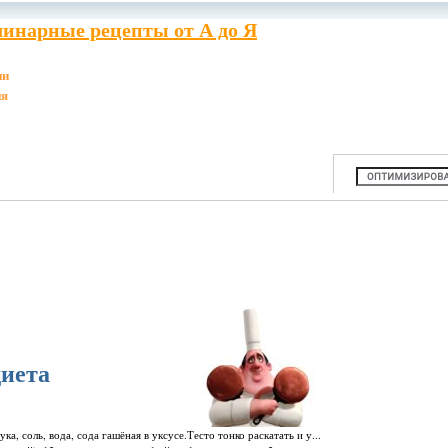
инарные рецепты от А до Я
ии
ия
иета
а, соль, вода, сода гашёная в уксусе.Тесто тонко раскатать и у...