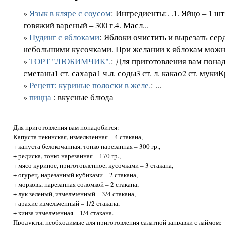
»
Язык в кляре с соусом
: Ингредиенты:. .1. Яйцо – 1 шт
говяжий вареный – 300 г.4. Масл...
»
Пудинг с яблоками
: Яблоки очистить и вырезать се
небольшими кусочками. При желании к яблокам можно
»
ТОРТ "ЛЮБИМЧИК".
: Для приготовления вам понад
сметаны1 ст. сахара1 ч.л. соды3 ст. л. какао2 ст. мукиКр
»
Рецепт: куриные полоски в желе.
: ...
»
пицца
: вкусные блюда
Для приготовления вам понадобится:
Капуста пекинская, измельченная – 4 стакана,
+ капуста белокочанная, тонко нарезанная – 300 гр.,
+ редиска, тонко нарезанная – 170 гр.,
+ мясо куриное, приготовленное, кусочками – 3 стакана,
+ огурец, нарезанный кубиками – 2 стакана,
+ морковь, нарезанная соломкой – 2 стакана,
+ лук зеленый, измельченный – 3/4 стакана,
+ арахис измельченный – 1/2 стакана,
+ кинза измельченная – 1/4 стакана.
Продукты, необходимые для приготовления салатной заправки с лаймом: