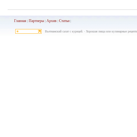
Главная
Партнеры
Архив
Ста
тьи
|
|
|
|
Вьетнамский салат с курицей. - Хорошая пища или кулинарные рецепты