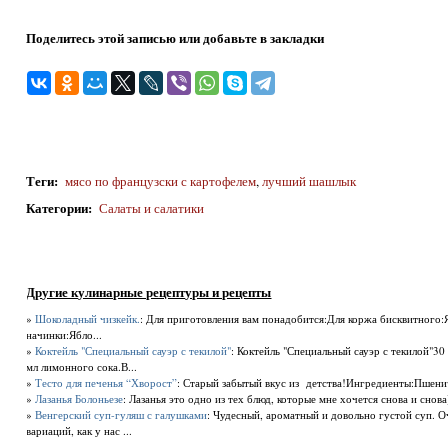
Поделитесь этой записью или добавьте в закладки
Теги
:
мясо по французски с картофелем
,
лучший шашлык
Категории
:
Салаты и салатики
Другие кулинарные рецептуры и рецепты
»
Шоколадный чизкейк.
: Для приготовления вам понадобится:Для коржа бисквитного:Я
начинки:Ябло...
»
Коктейль "Специальный сауэр с текилой"
: Коктейль "Специальный сауэр с текилой"30 
мл лимонного сока.В...
»
Тесто для печенья “Хворост”
: Старый забытый вкус из детства!Ингредиенты:Пшеничн
»
Лазанья Болоньезе
: Лазанья это одно из тех блюд, которые мне хочется снова и снов
»
Венгерский суп-гуляш с галушками
: Чудесный, ароматный и довольно густой суп. О
вариаций, как у нас ...