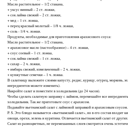
Масло растительное – 1/2 стакана,
+ уксус винный – 2 ст. ложки,
+ сок лайма свежий – 2 ст. ложки,
+ мед – 1 ст. ложка,
+ перец красный молотый – 1/8 ч. ложки,
+ соль - 1/4 ч. ложки.
Продукты, необходимые для приготовления арахисового соуса:
Масло растительное – 1/2 стакана,
+ арахисовое масло (пастообразное) – 4 ст. ложки,
+ соус соевый – 1 ст. ложка,
+ сок лайма свежий – 1 ст. ложка,
+ сахар – 2 ч. ложки,
+ имбирь свежий, измельченный – 2 ч. ложки,
+ кунжутные семечки – 1 ч. ложка.
В салатницу выложите слоями капусту, редис, курицу, огурец, морковь, зе
ингредиентов можете изменить).
Накройте салат и поместите в холодильник (до 24 часов).
Чтобы сделать салатную заправку с лаймом, перемешайте все ингредиенты
холодильник. Так же приготовьте соус с арахисом.
Подавайте вьетнамский салат с лаймовой заправкой и арахисовым соусом.
P. S. Это блюдо называется «вьетнамский салат», но в его состав входит к
овощи, орехи, зелень и курятина. Отличается вьетнамский салат от други
Салат из разноцветных, не перемешанных слоев смотрится очень эстетич