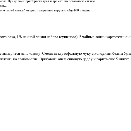
асле. Лук должен приобрести цвет и аромат, но оставаться мягким...
ми....
ного филе1 свежий огурец1 сваренное вкрутую яйцо100 г черно...
ового сока, 1/8 чайной ложки чабера (сушеного), 2 чайные ложки картофельной 
ь не выпарится наполовину. Смешать картофельную муку с холодным белым бул
ятить на слабом огне. Прибавить апельсиновую цедру и варить еще 5 минут. 