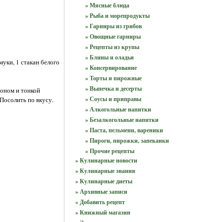
» Мясные блюда
» Рыба и морепродукты
» Гарниры из грибов
» Овощные гарниры
» Рецепты из крупы
» Блины и оладьи
муки, 1 стакан белого
» Консервирование
» Торты и пирожные
» Выпечка и десерты
ьоном и тонкой
» Соусы и приправы
Посолить по вкусу.
» Алкогольные напитки
» Безалкогольные напитки
» Паста, пельмени, вареники
» Пироги, пирожки, запеканки
» Прочие рецепты
» Кулинарные новости
» Кулинарные знания
» Кулинарные диеты
» Архивные записи
» Добавить рецепт
» Книжный магазин