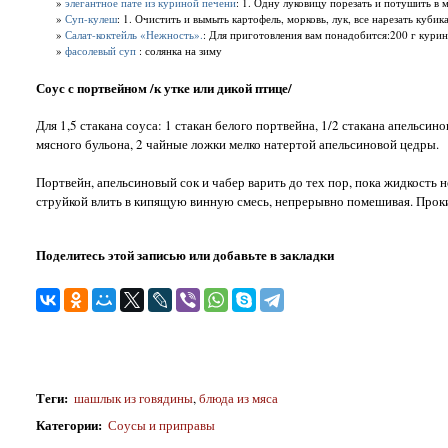
»
элегантное пате из куриной печени
: 1. Одну луковицу порезать и потушить в м
»
Суп-кулеш
: 1. Очистить и вымыть картофель, морковь, лук, все нарезать кубика
»
Салат-коктейль «Нежность».
: Для приготовления вам понадобится:200 г кури
»
фасолевый суп
: солянка на зиму
Соус с портвейном /к утке или дикой птице/
Для 1,5 стакана соуса: 1 стакан белого портвейна, 1/2 стакана апельсин
мясного бульона, 2 чайные ложки мелко натертой апельсиновой цедры.
Портвейн, апельсиновый сок и чабер варить до тех пор, пока жидкост
струйкой влить в кипящую винную смесь, непрерывно помешивая. Прокип
Поделитесь этой записью или добавьте в закладки
Теги
:
шашлык из говядины
,
блюда из мяса
Категории
:
Соусы и приправы