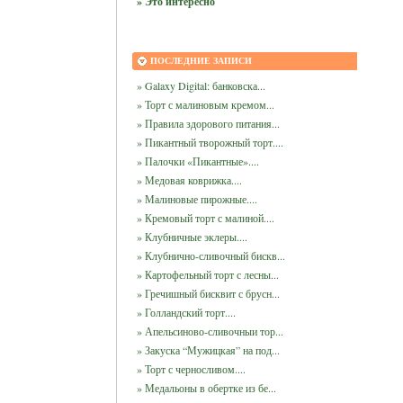
» Это интересно
ПОСЛЕДНИЕ ЗАПИСИ
» Galaxy Digital: банковска...
» Торт с малиновым кремом...
» Правила здорового питания...
» Пикантный творожный торт....
» Палочки «Пикантные»....
» Медовая коврижка....
» Малиновые пирожные....
» Кремовый торт с малиной....
» Клубничные эклеры....
» Клубнично-сливочный бискв...
» Картофельный торт с лесны...
» Гречишный бисквит с брусн...
» Голландский торт....
» Апельсиново-сливочныи тор...
» Закуска “Мужицкая” на под...
» Торт с черносливом....
» Медальоны в обертке из бе...