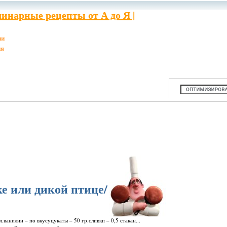
инарные рецепты от А до Я |
ии
ия
ке или дикой птице/
 л.ванилин – по вкусуцукаты – 50 гр.сливки – 0,5 стакан...