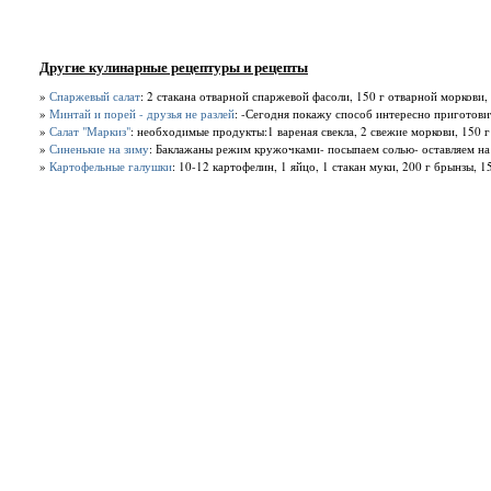
Другие кулинарные рецептуры и рецепты
»
Спаржевый салат
: 2 стакана отварной спаржевой фасоли, 150 г отварной моркови, 
»
Минтай и порей - друзья не разлей
: -Сегодня покажу способ интересно приготовит
»
Салат "Маркиз"
: необходимые продукты:1 вареная свекла, 2 свежие моркови, 150 г
»
Синенькие на зиму
: Баклажаны режим кружочками- посыпаем солью- оставляем на ча
»
Картофельные галушки
: 10-12 картофелин, 1 яйцо, 1 стакан муки, 200 г брынзы, 1