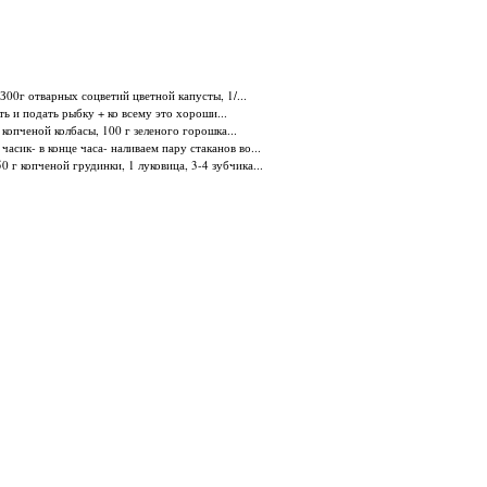
З00г отварных соцветий цветной капусты, 1/...
ь и подать рыбку + ко всему это хороши...
 копченой колбасы, 100 г зеленого горошка...
сик- в конце часа- наливаем пару стаканов во...
50 г копченой грудинки, 1 луковица, 3-4 зубчика...