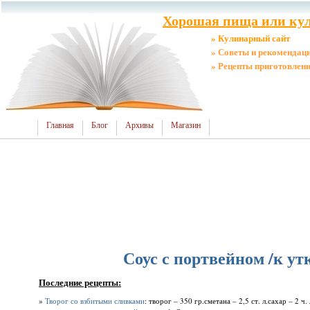
Хорошая пища или кул
» Кулинарный сайт
» Советы и рекомендац
» Рецепты приготовлен
Главная
Блог
Архивы
Магазин
Соус с портвейном /к ут
Последние рецепты:
»
Творог со взбитыми сливками
: творог – 350 гр.сметана – 2,5 ст. л.сахар – 2 ч.