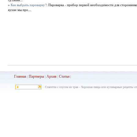
»
Как выбрать пароварку?
: Пароварка - прибор первой необходимости для сторонник
кухне мы про...
Главная
Партнеры
Архив
Ста
тьи
|
|
|
|
Спагетти с соусом из трав - Хорошая пища или кулинарные рецепты от