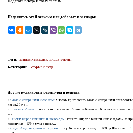
Подавать блюдо к столу теплым.
Поделитесь этой записью или добавьте в закладки
Теги
:
шашлык машлык
,
пицца рецепт
Категории
:
Вторые блюда
Другие кулинарные рецептуры и рецепты
»
Салат с макаронами и овощами.
: Чтобы приготовить салат с макаронами понадобитс
перца,50 г о...
»
Пасхальный кекс
: В пасхальную выпечку обычно добавляют в больших количествах о
все...
»
Рецепт: Пирог с вишней и шоколадом.
: Рецепт: Пирог с вишней и шоколадом.Для пр
пшеничная - 150 г мука ржаная...
»
Сладкий суп из сушеных фруктов
: Потребуется:Черносливу — 100 гр.Шепталы — 1
гр.Винн...