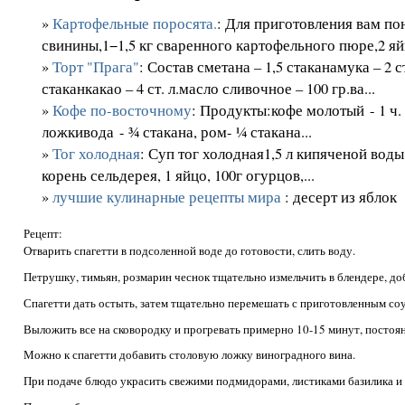
»
Картофельные поросята.
: Для приготовления вам по
свинины,1−1,5 кг сваренного картофельного пюре,2 яйц
»
Торт "Прага"
: Состав сметана – 1,5 стаканамука – 2 
стаканкакао – 4 ст. л.масло сливочное – 100 гр.ва...
»
Кофе по-восточному
: Продукты:кофе молотый - 1 ч. 
ложкивода - ¾ стакана, ром- ¼ стакана...
»
Тог холодная
: Суп тог холодная1,5 л кипяченой воды,
корень сельдерея, 1 яйцо, 100г огурцов,...
»
лучшие кулинарные рецепты мира
: десерт из яблок
Рецепт:
Отварить спагетти в подсоленной воде до готовости, слить воду.
Петрушку, тимьян, розмарин чеснок тщательно измельчить в блендере, доб
Спагетти дать остыть, за­­тем тщательно перемешать с при­­готовленным со
Выложить все на сковородку и прогревать примерно 10-15 минут, постоя
Можно к спагетти добавить столовую ложку виноградного вина.
При подаче блюдо украсить свежими подмидорами, лис­тиками базилика и