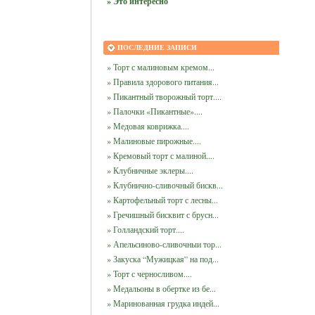
» Это интересно
ПОСЛЕДНИЕ ЗАПИСИ
» Торт с малиновым кремом...
» Правила здорового питания...
» Пикантный творожный торт....
» Палочки «Пикантные»....
» Медовая коврижка....
» Малиновые пирожные....
» Кремовый торт с малиной....
» Клубничные эклеры....
» Клубнично-сливочный бискв...
» Картофельный торт с лесны...
» Гречишный бисквит с брусн...
» Голландский торт....
» Апельсиново-сливочныи тор...
» Закуска “Мужицкая” на под...
» Торт с черносливом....
» Медальоны в обертке из бе...
» Маринованная грудка индей...