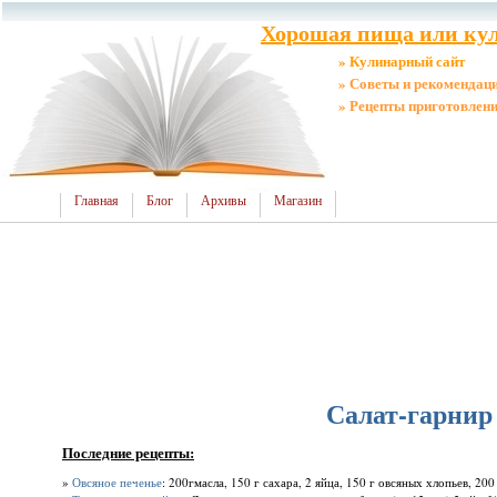
Хорошая пища или кул
» Кулинарный сайт
» Советы и рекомендац
» Рецепты приготовлен
Главная
Блог
Архивы
Магазин
Салат-гарни
Последние рецепты:
»
Овсяное печенье
: 200гмасла, 150 г сахара, 2 яйца, 150 г овсяных хлопьев, 200