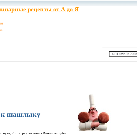
инарные рецепты от А до Я
ии
ия
р к шашлыку
 г муки, 2 ч. л разрыхлителя.Возьмите глубо...