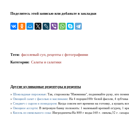
Поделитесь этой записью или добавьте в закладки
Теги
:
фасолевый суп
,
рецепты с фотографиями
Категории
:
Салаты и салатики
Другие кулинарные рецептуры и рецепты
»
Шоколадные пирожные
: Так, старожилы "Изюминки", поднимайте руку, кто помн
»
Овощной салат с фасолью и маслинами
: На 4 порции100г белой фасоли, 4 зубчика 
»
Сэндвич с сыром и помидором
: Когда совсем нет времени на готовку, а кушать вс
»
Овощное ассорти
: В литровую банку положить: 1 маленький крепкий огурец, 1 кр
»
Кисель из свекольного сока
: Ингредиенты:На 800 г воды:160 г. свеклы,32 г. сахар