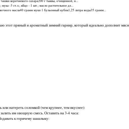
¾ чашки коричневого сахара200 г тыквы, очищенной, и...
 мука -3 ст.л.; яйцо - 1 шт.; масло растительное дл...
ивочного масла40 грамм муки 1 бульонный кубик1,25 литра воды35 грамм...
ю этот пряный и ароматный зимний гарнир, который идеально дополнит мяс
 или натереть соломкой (чем крупнее, тем вкуснее):
залить им овощную смесь. Оставить на 3-4 часа:
одавать к горячему шашлыку: