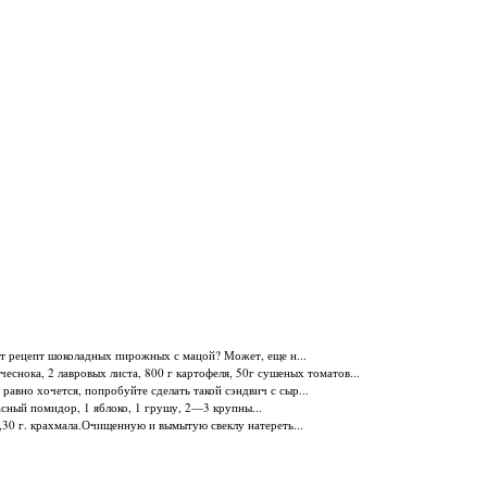
ит рецепт шоколадных пирожных с мацой? Может, еще н...
чеснока, 2 лавровых листа, 800 г картофеля, 50г сушеных томатов...
е равно хочется, попробуйте сделать такой сэндвич с сыр...
асный помидор, 1 яблоко, 1 грушу, 2—3 крупны...
а,30 г. крахмала.Очищенную и вымытую свеклу натереть...