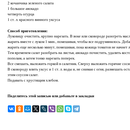
2 кочанчика зеленого салата
1 большое авокадо
четверть огурца
1 ст. л. красного винного уксуса
Способ приготовления:
Луковицу очистить, крупно нарезать. В воке или сковороде разогреть мас
жарить вместе с луком 1 мин., помешивая, чтобы все подрумянилось. Доба
жарить еще несколько минут, помешивая, пока кожица томатов не начнет л
Тем временем салат разобрать на листья, авокадо почистить, удалить кост
пополам, а затем тонко нарезать поперек.
Все смешать, выложить горкой в салатник. Сверху выложить горячие соси
В сковороду влить уксус и 1 ст. л. воды и, не снимая с огня, размешать о
этим соусом салат.
Подавать с хрустящим хлебом.
Поделитесь этой записью или добавьте в закладки