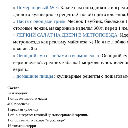
»
Померанцевый № 3
: Какие нам понадобятся ингред
данного кулинарного рецепта:Способ приготовления:В
»
Паста с овощами гриль
: Чеснок 1 зубчик, баклажан 1
столовые ложки, макаронные изделия 360г, перец 1 жел
»
ЛЕГКИЙ САЛАТ НА ДВЕРИ В МЕТРОПОЕЗДА
: Ид
метропоезда как рекламу майонеза :-) Но я не люблю 
красивый и...
»
Овощной суп с грибами и вермишелью
: Овощной су
вермишелью2 средних кабачка1 морковьпучок зелёног
верми...
»
домашние пиццы
: кулинарные рецепты с пошаговы
Состав:
на 4 порции:
1 ст. л. оливкового масла
400 г сосисок
1 красная луковица
1 ст. л. с верхом готовой цельнозерновой горчицы
1 ст. л. светлого сахара “мусковадо”
16 томатов черри