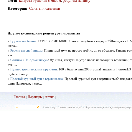
Теги
:
капуста тушеная с мясом
,
рецепты на зиму
Категории
:
Салаты и салатики
Другие кулинарные рецептуры и рецепты
»
Гурьевские блины
: ГУРЬЕВСКИЕ БЛИНЫВам понадобится:кефир - 250мл.мука - 1,5ст.я
щепо...
»
Рецепт вкусной пиццы
: Пиццу мой муж не просто любит, он ее обожает. Раньше гот
в м...
»
Солянка «По-домашнему»
: Ну и вот, наступило утро после новогодних возлияний, т
что, ...
»
Пунш с тропическими фруктами
: 100 г белого вина200 г рома1 апельсин1 лимон1/
глубокой посу...
»
Простой куриный суп с вермишелью
: Простой куриный суп с вермишельюУ каждого 
один.Например, я сам...
Главная
Партнеры
Архив
|
|
|
Салат-торт "Романтика вечера". - Хорошая пища или кулинарные реце