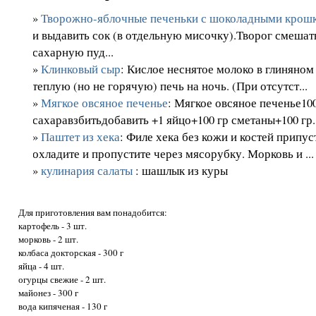
»
Творожно-яблочные печеньки с шоколадными крош
и выдавить сок (в отдельную мисочку).Творог смешат
сахарную пуд...
»
Клинковый сыр
: Кислое неснятое молоко в глиняном
теплую (но не горячую) печь на ночь. (При отсутст...
»
Мягкое овсяное печенье
: Мягкое овсяное печенье100
сахаравзбитьдобавить +1 яйцо+100 гр сметаны+100 гр. 
»
Паштет из хека
: Филе хека без кожи и костей припус
охладите и пропустите через мясорубку. Морковь и ...
»
кулинария салаты
: шашлык из куры
Для приготовления вам понадобится:
картофель - 3 шт.
морковь - 2 шт.
колбаса докторская - 300 г
яйца - 4 шт.
огурцы свежие - 2 шт.
майонез - 300 г
вода кипяченая - 130 г