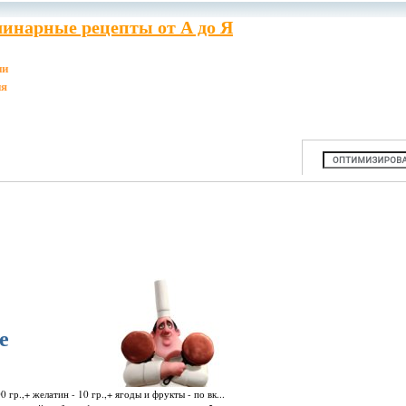
инарные рецепты от А до Я
ии
ия
е
гр.,+ желатин - 10 гр.,+ ягоды и фрукты - по вк...