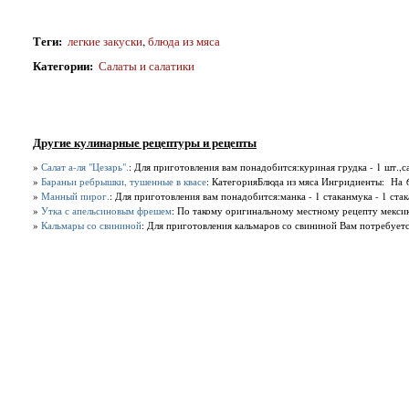
Теги
:
легкие закуски
,
блюда из мяса
Категории
:
Салаты и салатики
Другие кулинарные рецептуры и рецепты
»
Салат а-ля "Цезарь".
: Для приготовления вам понадобится:куриная грудка - 1 шт.,са
»
Бараньи ребрышки, тушенные в квасе
: КатегорияБлюда из мяса Ингридиенты: На 6
»
Манный пирог.
: Для приготовления вам понадобится:манка - 1 стаканмука - 1 стак
»
Утка с апельсиновым фрешем
: По такому оригинальному местному рецепту мексик
»
Кальмары со свининой
: Для приготовления кальмаров со свининой Вам потребуется