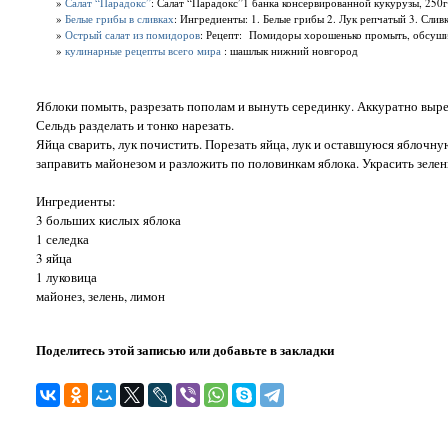
»
Салат “Парадокс”
: Салат “Парадокс”1 банка консервированной кукурузы, 250г 
»
Белые грибы в сливках
: Ингредиенты: 1. Белые грибы 2. Лук репчатый 3. Сливк
»
Острый салат из помидоров
: Рецепт: Помидоры хорошенько промыть, обсушить
»
кулинарные рецепты всего мира
: шашлык нижний новгород
Яблоки помыть, разрезать пополам и вынуть серединку. Аккуратно выре
Сельдь разделать и тонко нарезать.
Яйца сварить, лук почистить. Порезать яйца, лук и оставшуюся яблочну
заправить майонезом и разложить по половинкам яблока. Украсить зелен
Ингредиенты:
3 больших кислых яблока
1 селедка
3 яйца
1 луковица
майонез, зелень, лимон
Поделитесь этой записью или добавьте в закладки