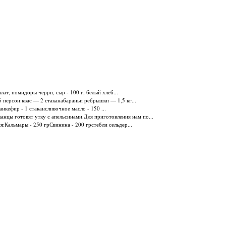
лат, помидоры черри, сыр - 100 г, белый хлеб...
 персон:квас — 2 стаканабараньи ребрышки — 1,5 кг...
анкефир - 1 стакансливочное масло - 150 ...
анцы готовят утку с апельсинами.Для приготовления нам по...
:Кальмары - 250 грСвинина - 200 грстебли сельдер...