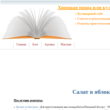
Хорошая пища или кул
» Кулинарный сайт
» Советы и рекомендац
» Рецепты приготовлен
Главная
Блог
Архивы
Магазин
Салат в яблок
Последние рецепты:
»
Десерт из йогурта.
: Для приготовления вам понадобится:Питьевой йогурт - 500 