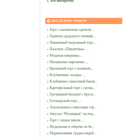
» Это интересно
ПОСЛЕДНИЕ ЗАПИСИ
» Торт с малиновым кремом...
» Правила здорового питания...
» Пикантный творожный торт....
» Палочки «Пикантные»....
» Медовая коврижка....
» Малиновые пирожные....
» Кремовый торт с малиной....
» Клубничные эклеры....
» Клубнично-сливочный бискв...
» Картофельный торт с лесны...
» Гречишный бисквит с брусн...
» Голландский торт....
» Апельсиново-сливочныи тор...
» Закуска “Мужицкая” на под...
» Торт с черносливом....
» Медальоны в обертке из бе...
» Маринованная грудка индей...