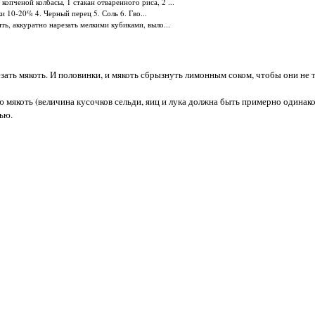
копченой колбасы, 1 стакан отваренного риса, 2 ...
и 10-20% 4. Черный перец 5. Соль 6. Гво...
, аккуратно нарезать мелкими кубиками, выло...
зать мякоть. И половинки, и мякоть сбрызнуть лимонным соком, чтобы они не 
ю мякоть (величина кусочков сельди, яиц и лука должна быть примерно одинако
ью.