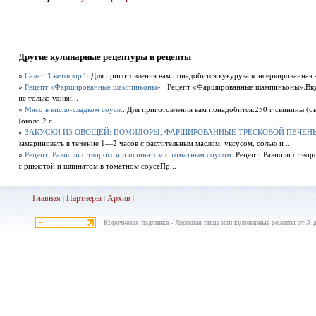
Другие кулинарные рецептуры и рецепты
»
Салат "Светофор".
: Для приготовления вам понадобится:кукуруза консервированная - 
»
Рецепт «Фаршированные шампиньоны».
: Рецепт «Фаршированные шампиньоны».Вку
не только удиви...
»
Мясо в кисло-сладком соусе.
: Для приготовления вам понадобится:250 г свинины (о
(около 2 с...
»
ЗАКУСКИ ИЗ ОВОЩЕЙ: ПОМИДОРЫ, ФАРШИРОВАННЫЕ ТРЕСКОВОЙ ПЕЧЕН
замариновать в течение 1—2 часов с растительным маслом, уксусом, солью и ...
»
Рецепт: Равиоли с творогом и шпинатом с томатным соусом
: Рецепт: Равиоли с тв
с риккотой и шпинатом в томатном соусеПр...
Главная
Партнеры
Архив
|
|
|
Коричневая подливка - Хорошая пища или кулинарные рецепты от А 