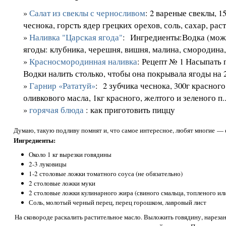
»
Салат из свеклы с черносливом
: 2 вареные свеклы, 1
чеснока, горсть ядер грецких орехов, соль, сахар, раст
»
Наливка "Царская ягода"
: Ингредиенты:Водка (мож
ягоды: клубника, черешня, вишня, малина, смородина, 
»
Красносмородинная наливка
: Рецепт № 1 Насыпать
Водки налить столько, чтобы она покрывала ягоды на 2 
»
Гарнир «Рататуй»
: 2 зубчика чеснока, 300г красного
оливкового масла, 1кг красного, желтого и зеленого п..
»
горячая блюда
: как приготовить пиццу
Думаю, такую подливу помнят и, что самое интересное, любят многие — 
Ингредиенты:
Около 1 кг вырезки говядины
2-3 луковицы
1-2 столовые ложки томатного соуса (не обязательно)
2 столовые ложки муки
2 столовые ложки кулинарного жира (свиного смальца, топленого ил
Соль, молотый черный перец, перец горошком, лавровый лист
На сковороде раскалить растительное масло. Выложить говядину, нарез