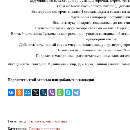
зарумянить со всех сторон до румяной корочки. Переложить
В том же масле пассировать луковицу, добави
Все хорошо поперчить, влить 4 стакана воды и томить на 
Отдельно на сковороде растопить жи
Всыпать муку и жарить, помешивая, до потемн
Степень прожарки муки выбирайте сами — таков будет ц
Влить 3 половника бульона из кастрюли, где тушится говядина, и быстр
однородной массы:
Добавить полученный соус к мясу, положить лаврушку, перец горо
Томить на небольшом огне, помешивая, 20-
Подавать с макаронами, рассыпчатым рисом, кашами ил
Ингредиенты: говядина, Кулинарный жир, лук, мука, Свиной смалец, Тома
Поделитесь этой записью или добавьте в закладки
Теги
:
рецепт котлеты
,
мясо кролика
Категории
:
Соусы и приправы