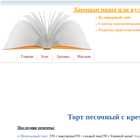
Хорошая пища или кул
» Кулинарный сайт
» Советы и рекомендац
» Рецепты приготовлен
Главная
Блог
Архивы
Магазин
Торт песочный с кре
Последние рецепты:
»
Шоколадный торт
: 350 г маргарина350 г сахара6 яиц350 г блинной муки1 ч.л