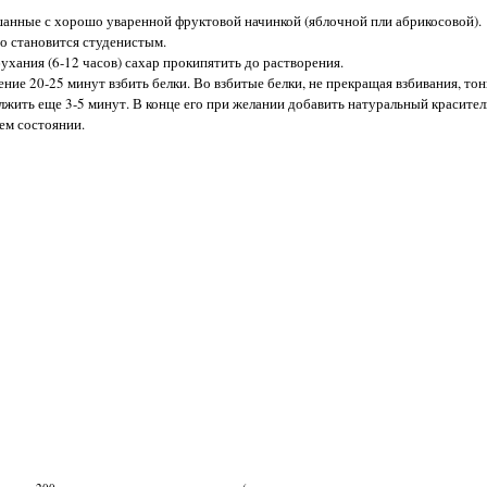
шанные с хорошо уваренной фруктовой начинкой (яблочной пли абрикосовой).
ро становится студенистым.
ухания (6-12 часов) сахар прокипятить до растворения.
ние 20-25 минут взбить белки. Во взбитые белки, не прекращая взбивания, тон
олжить еще 3-5 минут. В конце его при желании добавить натуральный красите
ем состоянии.