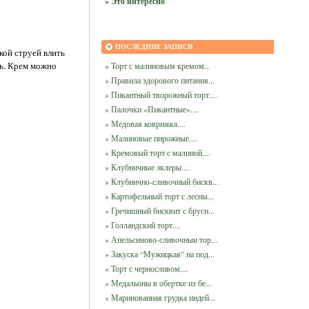
» Это интересно
ПОСЛЕДНИЕ ЗАПИСИ
кой струей влить
ль. Крем можно
» Торт с малиновым кремом...
» Правила здорового питания...
» Пикантный творожный торт....
» Палочки «Пикантные»....
» Медовая коврижка....
» Малиновые пирожные....
» Кремовый торт с малиной....
» Клубничные эклеры....
» Клубнично-сливочный бискв...
» Картофельный торт с лесны...
» Гречишный бисквит с брусн...
» Голландский торт....
» Апельсиново-сливочныи тор...
» Закуска “Мужицкая” на под...
» Торт с черносливом....
» Медальоны в обертке из бе...
» Маринованная грудка индей...