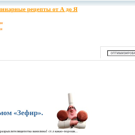
инарные рецепты от А до Я
ии
ия
мом «Зефир».
 разрыхлителящепотка ванилина1 ст.л какао-порошк...