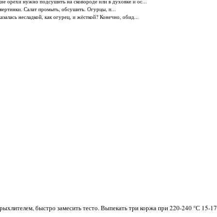
ие орехи нужно подсушить на сковороде или в духовке и ос...
твертинки. Салат промыть, обсушить. Огурцы, п...
азалась несладкой, как огурец, и жёсткой? Конечно, обид...
зрыхлителем, быстро замесить тесто. Выпекать три коржа при 220-240 °С 15-17