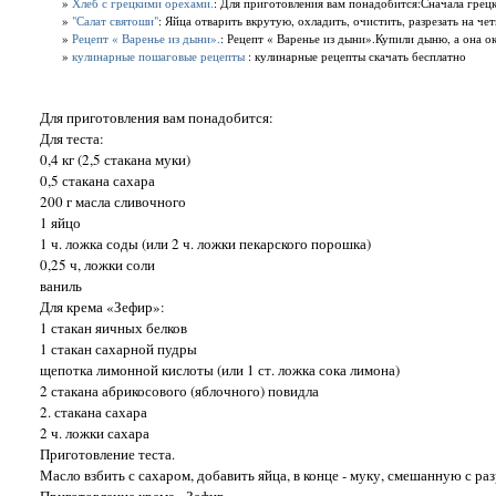
»
Хлеб с грецкими орехами.
: Для приготовления вам понадобится:Сначала грецк
»
"Салат святоши"
: Яйца отварить вкрутую, охладить, очистить, разрезать на че
»
Рецепт « Варенье из дыни».
: Рецепт « Варенье из дыни».Купили дыню, а она ок
»
кулинарные пошаговые рецепты
: кулинарные рецепты скачать бесплатно
Для приготовления вам понадобится:
Для теста:
0,4 кг (2,5 стакана муки)
0,5 стакана сахара
200 г масла сливочного
1 яйцо
1 ч. ложка соды (или 2 ч. ложки пекарского порошка)
0,25 ч, ложки соли
ваниль
Для крема «Зефир»:
1 стакан яичных белков
1 стакан сахарной пудры
щепотка лимонной кислоты (или 1 ст. ложка сока лимона)
2 стакана абрикосового (яблочного) повидла
2. стакана сахара
2 ч. ложки сахара
Приготовление теста.
Масло взбить с сахаром, добавить яйца, в конце - муку, смешанную с ра