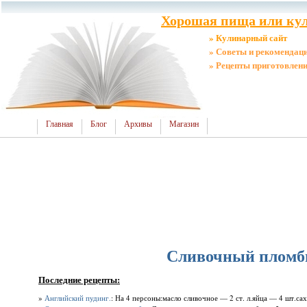
Хорошая пища или кул
» Кулинарный сайт
» Советы и рекомендац
» Рецепты приготовлен
Главная
Блог
Архивы
Магазин
Сливочный пломби
Последние рецепты:
»
Английский пудинг.
: На 4 персоны:масло сливочное — 2 ст. л.яйца — 4 шт.сах