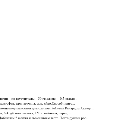
анилин – по вкусуцукаты – 50 гр.сливки – 0,5 стакан...
артофель фри, ветчина, сыр, яйцо.Способ приго...
 южноамериканскими дие­тологами Рейчел и Ричардом Хеллер ...
 3-4 зубчика чеснока; 150 г майонеза; перец; ...
Добавляем 2 желтка и вымешиваем тесто. Тесто руками рас...