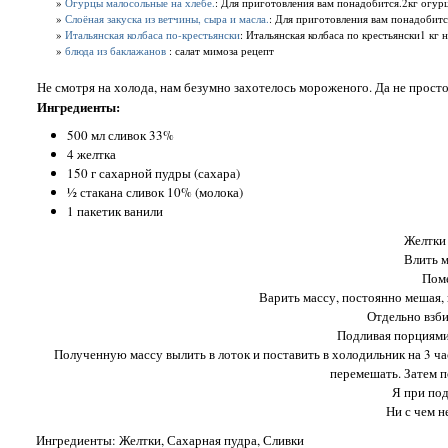
»
Огурцы малосольные на хлебе.
: Для приготовления вам понадобится.2кг огурц
»
Слоёная закуска из ветчины, сыра и масла.
: Для приготовления вам понадобится:
»
Итальянская колбаса по-крестьянски
: Итальянская колбаса по крестьянски1 кг
»
блюда из баклажанов
: салат мимоза рецепт
Не смотря на холода, нам безумно захотелось мороженого. Да не просто
Ингредиенты:
500 мл сливок 33%
4 желтка
150 г сахарной пудры (сахара)
½ стакана сливок 10% (молока)
1 пакетик ванили
Желтки 
Влить м
Поме
Варить массу, постоянно мешая, п
Отдельно взби
Подливая порциями
Полученную массу вылить в лоток и поставить в холодильник на 3 ч
перемешать. Затем п
Я при под
Ни с чем н
Ингредиенты: Желтки, Сахарная пудра, Сливки