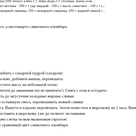
ов.200г белого хлеба.1,5 литра воды.1,5 столовых ложек соли....
• ветчина - 300 г • сыр твердый - 100 г • масло сливочное - 100 г • з...
 нежирной свинины, 250 г нежирной говядины, 450 г жирной свиной г...
го, а настоящего сливочного пломбира.
взбить с сахарной пудрой (сахаром):
олоко, добавить ваниль, перемешать:
стить массу на небольшой огонь:
очти до закипания (но не кипятить!). Снять с огня и остудить:
ть до загустения холодные жирные сливки:
 остывшую смесь, перемешивать ложкой сливки:
аса. Вынуть и хорошо перемешать. Затем поместить в морозилку на 2 часа. Вы
оставить в морозилку уже до полного застывания:
аче слегка полила малиновым сиропом:
е сравнимый цвет сливочного пломбира: