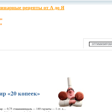
инарные рецепты от А до Я
ии
ия
р «20 копеек»
ар — 0,75 стаканаминдаль — 140 гцукаты — 1 ст. л....