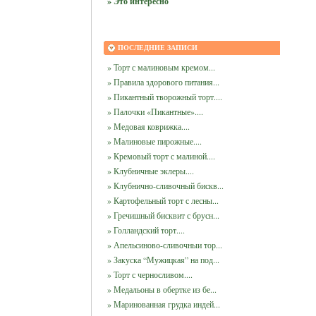
» Это интересно
ПОСЛЕДНИЕ ЗАПИСИ
» Торт с малиновым кремом...
» Правила здорового питания...
» Пикантный творожный торт....
» Палочки «Пикантные»....
» Медовая коврижка....
» Малиновые пирожные....
» Кремовый торт с малиной....
» Клубничные эклеры....
» Клубнично-сливочный бискв...
» Картофельный торт с лесны...
» Гречишный бисквит с брусн...
» Голландский торт....
» Апельсиново-сливочныи тор...
» Закуска “Мужицкая” на под...
» Торт с черносливом....
» Медальоны в обертке из бе...
» Маринованная грудка индей...