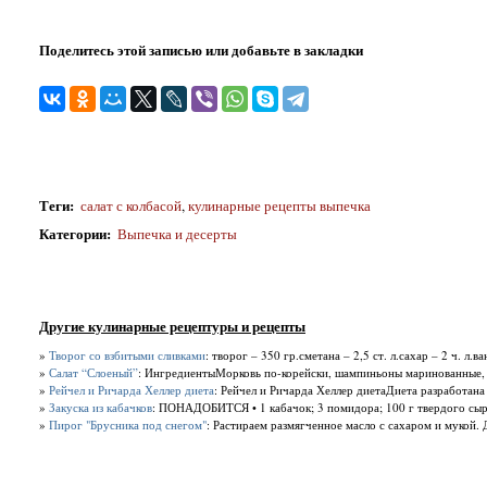
Поделитесь этой записью или добавьте в закладки
Теги
:
салат с колбасой
,
кулинарные рецепты выпечка
Категории
:
Выпечка и десерты
Другие кулинарные рецептуры и рецепты
»
Творог со взбитыми сливками
: творог – 350 гр.сметана – 2,5 ст. л.сахар – 2 ч. л.в
»
Салат “Слоеный”
: ИнгредиентыМорковь по-корейски, шампиньоны маринованные, к
»
Рейчел и Ричарда Хеллер диета
: Рейчел и Ричарда Хеллер диетаДиета разработана
»
Закуска из кабачков
: ПОНАДОБИТСЯ • 1 кабачок; 3 поми­дора; 100 г твердого сыра;
»
Пирог "Брусника под снегом"
: Растираем размягченное масло с сахаром и мукой. 