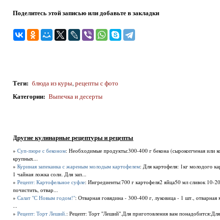
Поделитесь этой записью или добавьте в закладки
Теги
:
блюда из куры
,
рецепты с фото
Категории
:
Выпечка и десерты
Другие кулинарные рецептуры и рецепты
»
Суп-пюре с беконом
: Необходимые продукты:300-400 г бекона (сырокопченая или ко
крупных...
»
Куриная запеканка с жареным молодым картофелем
: Для картофеля: 1кг молодого к
1 чайная ложка соли. Для зап...
»
Рецепт: Картофельное суфле
: Ингредиенты:700 г картофеля2 яйца50 мл сливок 10-
почистить, отвар...
»
Салат "С Новым годом!"
: Отварная говядина - 300-400 г, луковица - 1 шт., отварная 
...
»
Рецепт: Торт Леший.
: Рецепт: Торт "Леший".Для приготовления вам понадобится:Для б