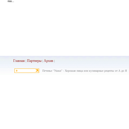
пш...
Главная
Партнеры
Архив
|
|
|
Печенье “Ушки” - Хорошая пища или кулинарные рецепты от А до Я